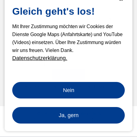
Gleich geht's los!
Abonnieren Sie unseren Newsletter
Mit Ihrer Zustimmung möchten wir Cookies der
E-
Dienste Google Maps (Anfahrtskarte) und YouTube
Mail-
(Videos) einsetzen. Über Ihre Zustimmung würden
Adresse
Pflichtfeld
Sicherheitsfrage
*
wir uns freuen. Vielen Dank.
Datenschutzerklärung.
Bitte addieren Sie 5 und 9.
ABONNIEREN
Wir versenden nur informative, relevante Inhalte und Sie
Nein
können sich jederzeit
abmelden
.
REGA Binde- und Laminiertechnik
Ja, gern
Google-Rezensionen ⭐
5.00
/
5.00
(
45
Bewertungen)