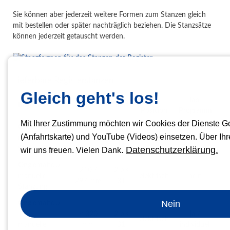
Sie können aber jederzeit weitere Formen zum Stanzen gleich
mit bestellen oder später nachträglich beziehen. Die Stanzsätze
können jederzeit getauscht werden.
Lieferbare Registerstanzen
Gleich geht's los!
Tab-
Tab-
Registerstanze
Formate
Tabs
Position
Programm
Mit Ihrer Zustimmung möchten wir Cookies der Dienste 
Onglematic 3
2 bis
(Anfahrtskarte) und YouTube (Videos) einsetzen. Über I
manuelle
297 mm
manuell
nein
12
Datenschutzerklärung.
Stanzung
wir uns freuen. Vielen Dank.
Onglematic 5
210 /
2 bis
manuelle
elektrisch
nein
297 mm
31
Stanzung
Nein
Onglematic 5
+
≤ 320
2 bis
ja /
elektrisch
manuelle
mm
31
individuell