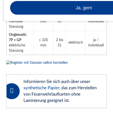
Stanzung
Ja, gern
Onglematic 5
A3 P+
≤ 420
2 bis
ja /
elektrisch
manuelle
mm
31
individuell
Stanzung
Onglematic
7P + GP
≤ 320
2 bis
ja /
elektrisch
elektrische
mm
31
individuell
Stanzung
Informieren Sie sich auch über unser
synthetische Papier
, das zum Herstellen
von Feuerwehrlaufkarten ohne
Laminierung geeignet ist.