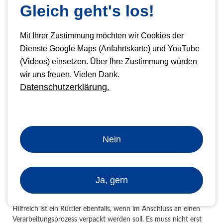
Gleich geht's los!
Papierrüttler
Mit Ihrer Zustimmung möchten wir Cookies der
Dienste Google Maps (Anfahrtskarte) und YouTube
(Videos) einsetzen. Über Ihre Zustimmung würden
Ein Papierrüttler ist der ideale Begleiter in der Weiterverarbeitung
von Papier, laminierten Bögen oder sonstigem Bogenmaterial.
wir uns freuen. Vielen Dank.
Datenschutzerklärung.
Mit der Rüttelplatte werden die Bögen beim Ablegen immer gut
durch die Vibration belüftet, sodass ein sauberes "Glattstapeln"
zwischen den Anschlagwänden des Rüttlers erfolgt.
Sie erhalten einen sauberen Vorlagenstapel und können
Nein
danach in einem Stapelschneider problemlos weiterarbeiten.
Aber auch für alle Arten von Bindungen ist das Glattstapeln mit
einem Gerät immer von großem Nutzen, da Sie sich viel Zeit bei
Ja, gern
den Vorbereitungsarbeiten sparen.
Hilfreich ist ein Rüttler ebenfalls, wenn im Anschluss an einen
Verarbeitungsprozess verpackt werden soll. Es muss nicht erst