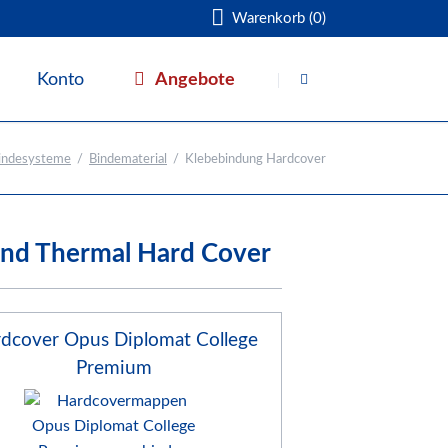
Warenkorb (0)
Navigation
überspringen
Angebote
Konto
Warenkorb
indesysteme
Bindematerial
Klebebindung Hardcover
nd Thermal Hard Cover
dcover Opus Diplomat College
Premium