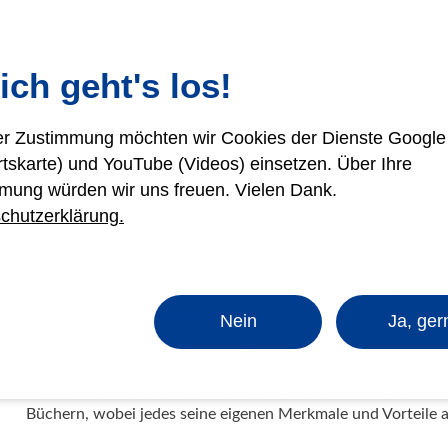
Buchbindemappen sind innen mit weißem Innenspiegel vers
im Format DIN A4 geliefert und die max. Bindestärke, je na
Unsere Hardcovermappen „Dipolmat Classic“ lassen sich mi
ich geht's los!
Herstellern wie z.B. OPUS, GBC, Fellowes, UniBind, u.s.w… 
rer Zustimmung möchten wir Cookies der Dienste Googl
Die sehr hochwertige Variante „Diplomat College Premium“ 
rtskarte) und YouTube (Videos) einsetzen. Über Ihre
von OPUS oder UniBind verarbeiten. Die Oberfläche ist hier
mung würden wir uns freuen. Vielen Dank.
Temperatur.
chutzerklärung.
„UniCover Hard“ lassen sich nur mit Geräten von Unibind b
Alle Qualitäten lassen sich perfekt und sehr hochwertig be
mit unseren
Prägemaschinen
und die „Premium College“ sow
Nein
Ja, ger
Foliendrucker
oder mit den Prägemaschine.
Klebebindungen
und
Klemmbindungen
sind gängige Verfahr
Büchern, wobei jedes seine eigenen Merkmale und Vorteile a