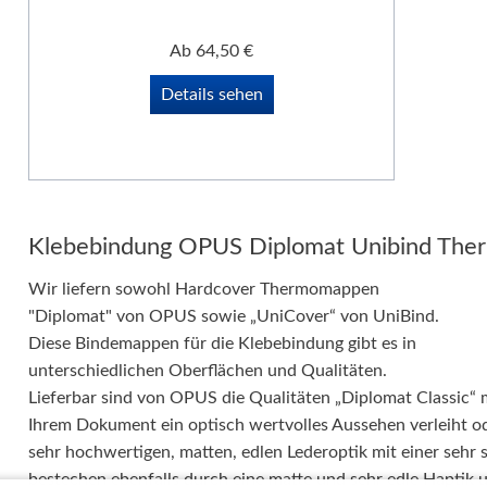
Papierweiterverarbeitung
Ab
64,50
€
Präge- und Foliendrucker
Werbetechnik / Displays
Details sehen
Verpackungssysteme
Druck- und Kopierfolien
IDEAL Luftreiniger
Gebrauchtmaschinen
Klebebindung OPUS Diplomat Unibind Ther
Wir liefern sowohl Hardcover Thermomappen
"Diplomat" von OPUS sowie „UniCover“ von UniBind.
Diese Bindemappen für die Klebebindung gibt es in
unterschiedlichen Oberflächen und Qualitäten.
Lieferbar sind von OPUS die Qualitäten „Diplomat Classic“ 
Ihrem Dokument ein optisch wertvolles Aussehen verleiht o
sehr hochwertigen, matten, edlen Lederoptik mit einer sehr
bestechen ebenfalls durch eine matte und sehr edle Haptik u