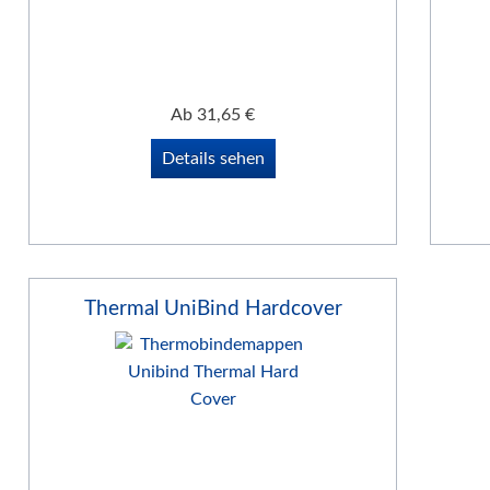
Klemm-Bindung Hardcover
Klebebindung Hardcover
Unibind Peleman
Ab
31,65
€
Klemmschienen
Details sehen
Urkunden-Dokumentenmappen
Soft Cover Mappen Hot Melt
Hard Cover Mappen Hot Melt
individuelle Hardcover Herstellung
Fälzelband Bindestreifen
Thermal UniBind Hardcover
Buchbinderzubehör / Heißleim Kaltleim
Selbstklebeprodukte-Selbstklebetaschen
Bindemaschinen
Laminiersysteme
Schneidesysteme