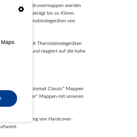
piegelt. Die Hardcovermappen werden
ch Ausführung, beträgt bis zu 45mm.
t üblichen Thermobindegeräten von
verarbeiten.
e Maps
lässt sich nur mit Thermobindegeräten
 empfindlicher und reagiert auf die hohe
inden.
drucken. Die „Diplomat Classic“ Mappen
ie die „UniCover“ Mappen mit unseren
n
en zur Herstellung von Hardcover-
ufweist.