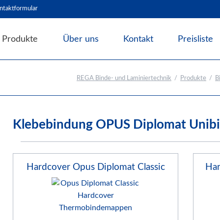
ntaktformular
Produkte
Über uns
Kontakt
Preisliste
Angebote & Abverkauf
REGA Binde- und Laminiertechnik
Produkte
B
Bindesysteme
Bindematerial
Nachhaltiges Bindematerial
Klebebindung OPUS Diplomat Unibi
Thermobindemappen
Deckblätter für Bindesysteme
Deckfolien für Bindesysteme
Hardcover Opus Diplomat Classic
Har
Plastikbinderücken und Coilspiralen
Drahtbinderücken
Abheft-Lösungen
Bindestrips / Bindekämme