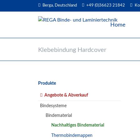
Berga, Deutschland
+49 (0)36623 21842
Ko
EN
Home
Klebebindung Hardcover
Navigation
Produkte
überspringen
Angebote & Abverkauf
Bindesysteme
Bindematerial
Nachhaltiges Bindematerial
Thermobindemappen