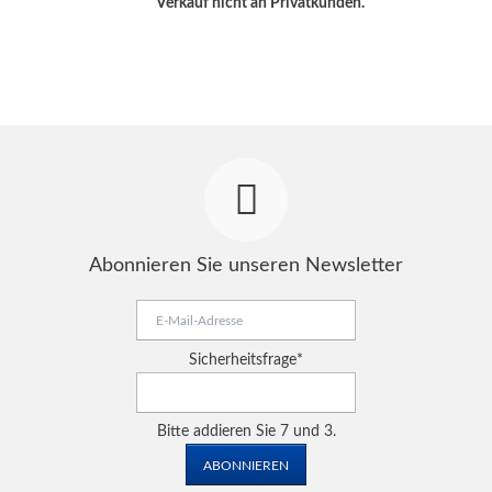
Verkauf nicht an Privatkunden.
Abonnieren Sie unseren Newsletter
E-
Mail-
Adresse
Pflichtfeld
Sicherheitsfrage
*
Bitte addieren Sie 7 und 3.
ABONNIEREN