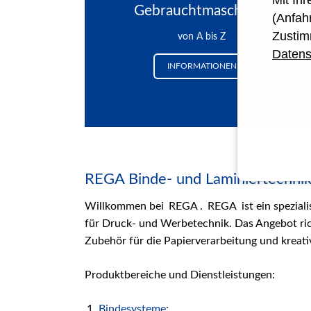
Mit Ih
Gebrauchtmaschinen
(Anfah
Zustim
von A bis Z
Datens
INFORMATIONEN
REGA Binde- und Laminiertechni
Willkommen bei
REGA
.
REGA
ist ein spezia
für Druck- und Werbetechnik. Das Angebot ric
Zubehör für die Papierverarbeitung und kreati
Produktbereiche und Dienstleistungen:
Bindesysteme
: