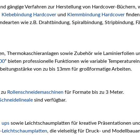
d gängige Verfahren zur Herstellung von Hardcover-Büchern, w
n
Klebebindung Hardcover
und
Klemmbindung Hardcover
finden
indearten wie z.B. Drahtbindung, Spiralbindung, Stripbindung, 
en, Thermokaschieranlagen sowie Zubehör wie Laminierfolien un
00
“ bieten professionelle Funktionen wie variable Temperaturein
beitungsstärke von zu bis 13mm für großformatige Arbeiten​.
n zu
Rollenschneidemaschinen
für Formate bis zu 3 Meter.
Schneidelineale
sind verfügbar.
l ups
sowie Leichtschaumplatten für kreative Präsentationen un
Leichtschaumplatten
, die vielseitig für Druck- und Modellbau