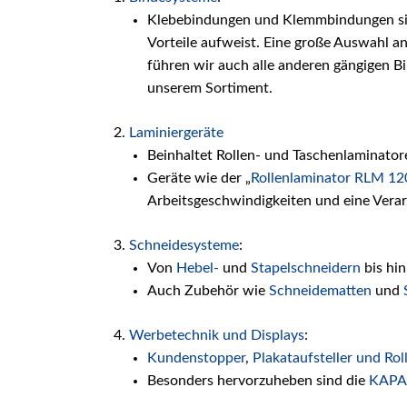
Klebebindungen und Klemmbindungen sin
Vorteile aufweist. Eine große Auswahl a
führen wir auch alle anderen gängigen B
unserem Sortiment.
Laminiergeräte
Beinhaltet Rollen- und Taschenlaminator
Geräte wie der „
Rollenlaminator RLM 12
Arbeitsgeschwindigkeiten und eine Verar
Schneidesysteme
:
Von
Hebel-
und
Stapelschneidern
bis hi
Auch Zubehör wie
Schneidematten
und
Werbetechnik und Displays
:
Kundenstopper
,
Plakataufsteller und Rol
Besonders hervorzuheben sind die
KAPA-