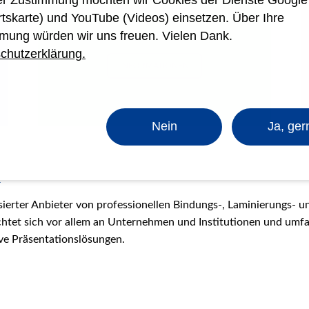
rer Zustimmung möchten wir Cookies der Dienste Googl
Nachhaltiges Bindematerial
rtskarte) und YouTube (Videos) einsetzen. Über Ihre
mung würden wir uns freuen. Vielen Dank.
Deckblätter, Deckfolien, Spiralen
chutzerklärung.
INFORMATIONEN
Nein
Ja, ger
k
lisierter Anbieter von professionellen Bindungs-, Laminierungs-
htet sich vor allem an Unternehmen und Institutionen und umfas
ve Präsentationslösungen.