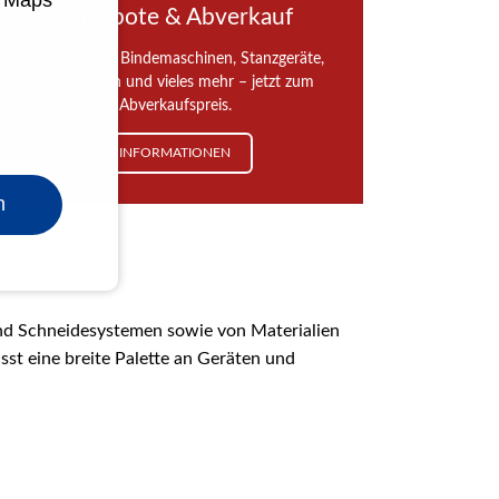
e Maps
Angebote & Abverkauf
Hochwertige Bindemaschinen, Stanzgeräte,
Laminatoren und vieles mehr – jetzt zum
Abverkaufspreis.
INFORMATIONEN
n
 und Schneidesystemen sowie von Materialien
st eine breite Palette an Geräten und