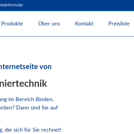
ntaktformular
Produkte
Über uns
Kontakt
Preisliste
Angebote & Abverkauf
Bindesysteme
Laminiersysteme
nternetseite von
Schneidesysteme
Papierweiterverarbeitung
niertechnik
Präge- und Foliendrucker
Werbetechnik / Displays
ung im Bereich Binden,
eiten? Dann sind Sie auf
Verpackungssysteme
Druck- und Kopierfolien
IDEAL Luftreiniger
 die sich für Sie rechnet!