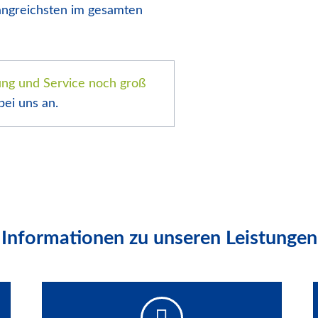
Gebrauchtmaschinen
angreichsten im gesamten
ung und Service noch groß
bei uns an.
Informationen zu unseren Leistunge