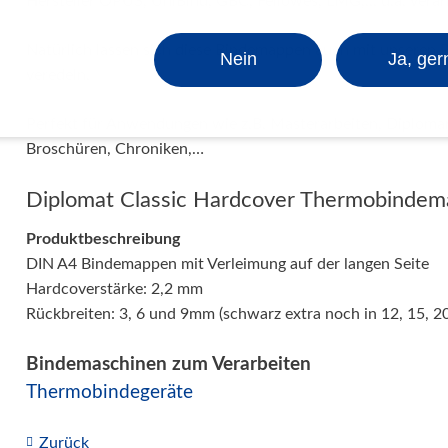
Hersteller OPUS, UniBind, GBC, Fellowes, LMG,... u.a. vera
Natürlich lassen sich diese Bindemappen auch mit unseren
Nein
Ja, ger
veredeln.
Perfekt für Anwendungen wie z.B. Masterarbeiten, Diplomar
Broschüren, Chroniken,…
Diplomat Classic Hardcover Thermobinde
Produktbeschreibung
DIN A4 Bindemappen mit Verleimung auf der langen Seite
Hardcoverstärke: 2,2 mm
Rückbreiten: 3, 6 und 9mm (schwarz extra noch in 12, 15, 
Bindemaschinen zum Verarbeiten
Thermobindegeräte
Zurück