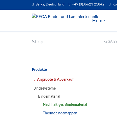
Berga, Deutschland
+49 (0)36623 21842
Ko
EN
Home
Shop
REGA Bin
Navigation
Produkte
überspringen
Angebote & Abverkauf
Bindesysteme
Bindematerial
Nachhaltiges Bindematerial
Thermobindemappen