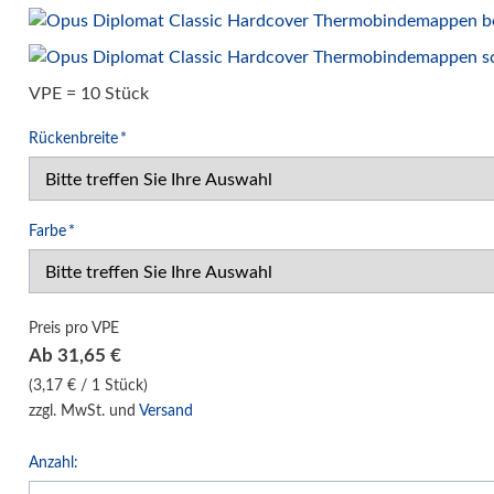
Klemm-Bindung Hardcover
Klebebindung Hardcover
VPE = 10 Stück
Unibind Peleman
Klemmschienen
Pflichtfeld
Rückenbreite
*
Urkunden-Dokumentenmappen
Soft Cover Mappen Hot Melt
Pflichtfeld
Farbe
*
Hard Cover Mappen Hot Melt
individuelle Hardcover Herstellung
Fälzelband Bindestreifen
Preis pro VPE
Buchbinderzubehör / Heißleim Kaltleim
Ab
31,65
€
Selbstklebeprodukte-Selbstklebetaschen
(3,17 € / 1 Stück)
Bindemaschinen
zzgl. MwSt. und
Versand
Laminiersysteme
Anzahl:
Schneidesysteme