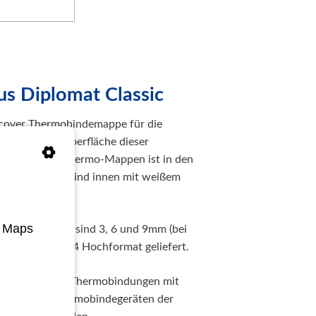
s Diplomat Classic
rdcover Thermobindemappe für die
einband. Die Oberfläche dieser
die Hardcover Thermo-Mappen ist in den
ebindemappen sind innen mit weißem
on ca. 2,2 mm.
e Maps
 Rückenbreiten sind 3, 6 und 9mm (bei
rden im DIN A4 Hochformat geliefert.
 von Hardcover Thermobindungen mit
sehr gut mit Thermobindegeräten der