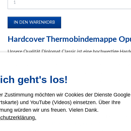
Papierweiterverarbeitung
Präge- und Foliendrucker
Werbetechnik / Displays
Verpackungssysteme
Hardcover Thermobindemappe Opu
Druck- und Kopierfolien
Unsere Qualität Diplomat Classic ist eine hochwertige Ha
IDEAL Luftreiniger
perfekte Klebebindung. Es ist ein geschlossener fester Buch
Gebrauchtmaschinen
Bindemappe hat eine feine Leinen-Struktur. Lieferbar sind 
Farben Schwarz, Blau, Grün, Bordeaux oder Grau. Die Kleb
ich geht's los!
Innenspiegel verspiegelt und die haben eine Gesamtstärke v
rer Zustimmung möchten wir Cookies der Dienste Googl
Weitere Rückenbreiten bitte gern auf Anfrage. Die Standard
rtskarte) und YouTube (Videos) einsetzen. Über Ihre
schwarz extra noch 12, 15, 20, 25mm) Alle Bindemappen we
mung würden wir uns freuen. Vielen Dank.
Diese Thermobindemappen eignen sich für die Herstellung
chutzerklärung.
allen herkömmlichen
Thermobindegeräten
. Sie lassen sich 