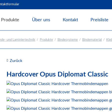
ntaktformular
Produkte
Über uns
Kontakt
Preisliste
Angebote & Abverkauf
de- und Laminiertechnik
Produkte
Bindesysteme
Bindematerial
Kle
Bindesysteme
Bindematerial
Nachhaltiges Bindematerial
Zurück
Thermobindemappen
Deckblätter für Bindesysteme
Hardcover Opus Diplomat Classic
Deckfolien für Bindesysteme
Plastikbinderücken und Coilspiralen
Drahtbinderücken
Abheft-Lösungen
Bindestrips / Bindekämme