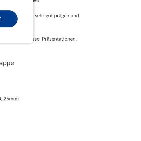
rbeiten und binden.
Prägemaschinen
sehr gut prägen und
n
beiten, Zeugnisse, Präsentationen,
mappe
20, 25mm)