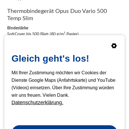
Thermobindegerät Opus Duo Vario 500
Temp Slim
Bindestärke
SoftCover bis 500 Blatt (80 g/m² Papier)
HardCover bis 320 Blatt (80 g/m² Papier)
Format
Gleich geht's los!
bis DIN A4 Querformat (315 mm)
Bindezeiten
Mit Ihrer Zustimmung möchten wir Cookies der
120° C - Hardcover 180 Sek. / Softcover 90 Sek.
Dienste Google Maps (Anfahrtskarte) und YouTube
145° C - Hardcover 90 Sek. / Softcover 45 Sek.
(Videos) einsetzen. Über Ihre Zustimmung würden
Abmessungen
wir uns freuen. Vielen Dank.
175 x 370 x 207 mm (H x B x T)
Datenschutzerklärung.
Stromversorgung
230 V / 50 Hz