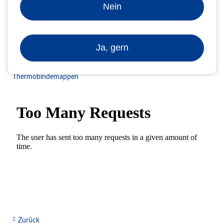
Leistungsaufnahme
Nein
100 bis 600 W
Gewicht
2,9 kg
Ja, gern
Bindematerial zum Verarbeiten
Thermobindemappen
Zurück