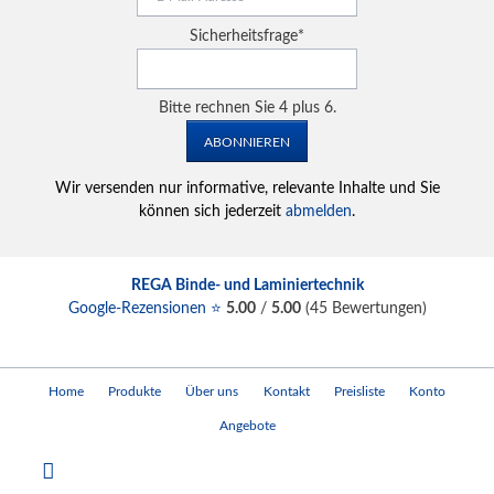
Mail-
Adresse
Pflichtfeld
Sicherheitsfrage
*
Bitte rechnen Sie 4 plus 6.
ABONNIEREN
Wir versenden nur informative, relevante Inhalte und Sie
können sich jederzeit
abmelden
.
REGA Binde- und Laminiertechnik
Google-Rezensionen ⭐
5.00
/
5.00
(
45
Bewertungen)
Navigation
Home
Produkte
Über uns
Kontakt
Preisliste
Konto
überspringen
Angebote