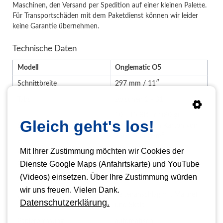
Maschinen, den Versand per Spedition auf einer kleinen Palette.
Für Transportschäden mit dem Paketdienst können wir leider
keine Garantie übernehmen.
Technische Daten
Modell
Onglematic O5
Schnittbreite
297 mm / 11″
Tabs
zwischen 2 - 31
10 - 15 Blätter (80 g)
Gleich geht's los!
Schnittkapazität
schneidet auch Karton von
250 - 500 gr/m²
Mit Ihrer Zustimmung möchten wir Cookies der
Anzahl Zwischenblätter /
bis zu 500
Stunde
Dienste Google Maps (Anfahrtskarte) und YouTube
(Videos) einsetzen. Über Ihre Zustimmung würden
max. Registertiefe
18 mm
wir uns freuen. Vielen Dank.
Seitenanschlag mit Magnet
Maßanzeige
Datenschutzerklärung.
und Skala
Papierpressung
automatisch