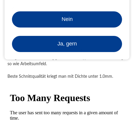
Schnitt
manuell
Positionierung
automatisch
Nein
Maße (H x B x T in mm)
300 x 450 x 580
Gewicht (netto)
10 kg
Ja, gern
Diese Leistungsangabe basiert auf einer Papiergrammatur von
220gr./m² und ist abhängig von Produkttyp, Bedienererfahrung
so wie Arbeitsumfeld.
Beste Schnittqualität kriegt man mit Dichte unter 1.0mm.