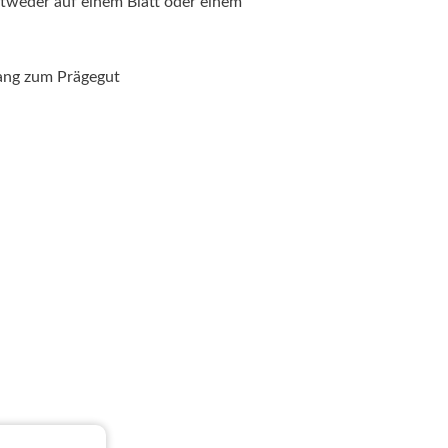
tweder auf einem Blatt oder einem
ang zum Prägegut