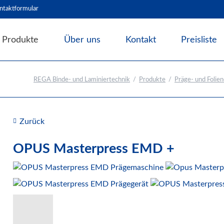
ntaktformular
Produkte
Über uns
Kontakt
Preisliste
Angebote & Abverkauf
REGA Binde- und Laminiertechnik
Produkte
Präge- und Folie
Bindesysteme
Laminiersysteme
Schneidesysteme
Zurück
Papierweiterverarbeitung
OPUS Masterpress EMD +
Präge- und Foliendrucker
Prägemaschinen
Opus Zubehör zum Prägen
Werbetechnik / Displays
Verpackungssysteme