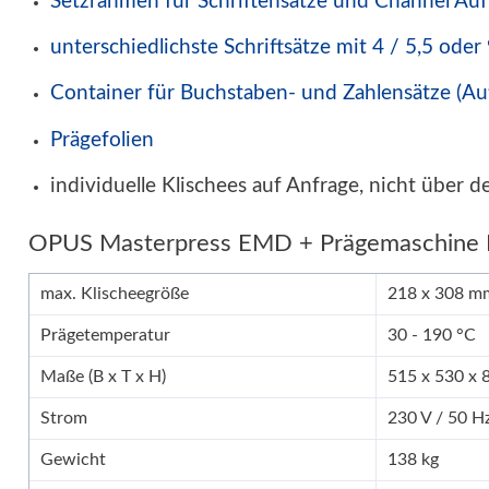
Setzrahmen für Schriftensätze und Channel A
unterschiedlichste Schriftsätze mit 4 / 5,5 ode
Container für Buchstaben- und Zahlensätze (A
Prägefolien
individuelle Klischees auf Anfrage, nicht über d
OPUS Masterpress EMD + Prägemaschine I
max. Klischeegröße
218 x 308 m
Prägetemperatur
30 - 190 °C
Maße (B x T x H)
515 x 530 x
Strom
230 V / 50 H
Gewicht
138 kg