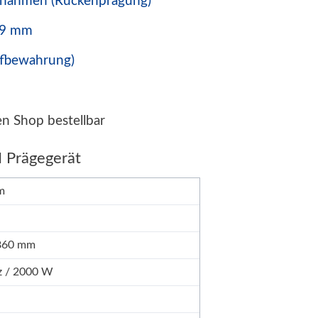
ufnahmen (Rückenprägung)
r 9 mm
ufbewahrung)
en Shop bestellbar
 Prägegerät
m
 860 mm
z / 2000 W