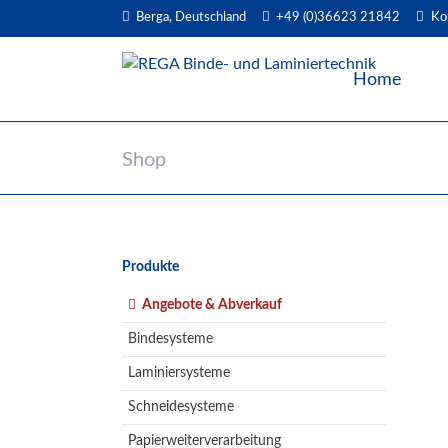
Berga, Deutschland
+49 (0)36623 21842
Ko
EN
Home
Shop
Navigation
Produkte
überspringen
Angebote & Abverkauf
Bindesysteme
Laminiersysteme
Schneidesysteme
Papierweiterverarbeitung