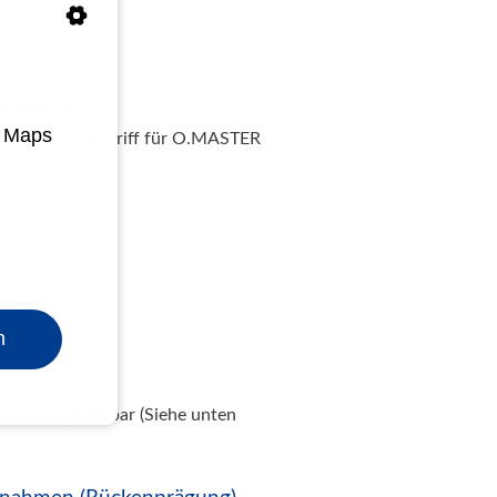
tagegriffe.
e Maps
zungen und Griff für O.MASTER
n
aschine lieferbar (Siehe unten