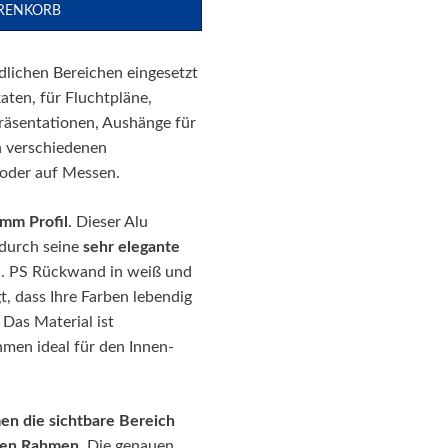
Gebrauchtmaschinen
lichen Bereichen eingesetzt
aten, für Fluchtpläne,
räsentationen, Aushänge für
n verschiedenen
oder auf Messen.
mm Profil
. Dieser Alu
 durch seine
sehr elegante
en. PS Rückwand in weiß und
t, dass Ihre Farben lebendig
 Das Material ist
hmen ideal für den Innen-
men die sichtbare Bereich
eren Rahmen.
Die genauen