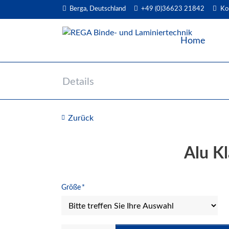
Berga, Deutschland
+49 (0)36623 21842
Ko
EN
Home
Details
Zurück
Alu K
Pflichtfeld
Größe
*