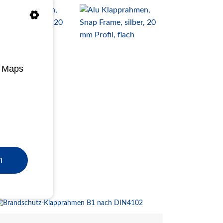
e Maps
n