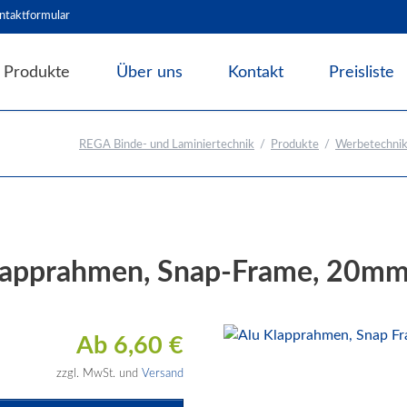
ntaktformular
Produkte
Über uns
Kontakt
Preisliste
Angebote & Abverkauf
REGA Binde- und Laminiertechnik
Produkte
Werbetechnik
Bindesysteme
Laminiersysteme
Schneidesysteme
Papierweiterverarbeitung
lapprahmen, Snap-Frame, 20mm 
Präge- und Foliendrucker
Werbetechnik / Displays
Verpackungssysteme
Ab
6,60
€
Druck- und Kopierfolien
zzgl. MwSt. und
Versand
IDEAL Luftreiniger