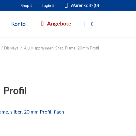
Warenkorb (0)
Shop
Login
Navigation
Navigation
überspringen
überspringen
Angebote
Konto
Warenkorb
 / Displays
Alu Klapprahmen, Snap-Frame, 20mm Profil
Profil