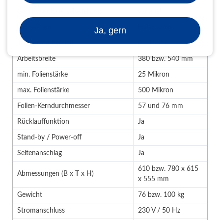
Geschwindigkeitseinstellung
variabel
Heizsystem
Heizwalzen
Ja, gern
Temparaturbereich
0 - 150° C
Arbeitsbreite
380 bzw. 540 mm
min. Folienstärke
25 Mikron
max. Folienstärke
500 Mikron
Folien-Kerndurchmesser
57 und 76 mm
Rücklauffunktion
Ja
Stand-by / Power-off
Ja
Seitenanschlag
Ja
610 bzw. 780 x 615
Abmessungen (B x T x H)
x 555 mm
Gewicht
76 bzw. 100 kg
Stromanschluss
230 V / 50 Hz