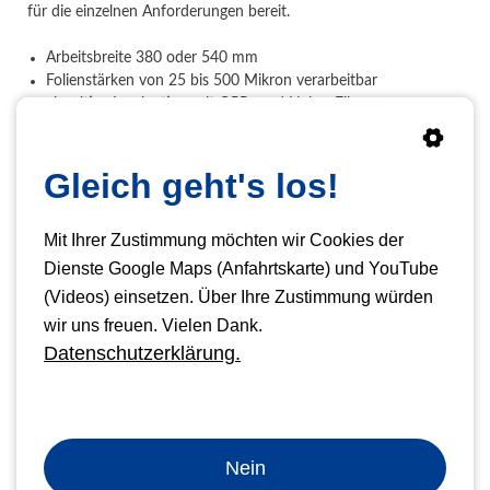
für die einzelnen Anforderungen bereit.
Arbeitsbreite 380 oder 540 mm
Folienstärken von 25 bis 500 Mikron verarbeitbar
einseitige Lamination mit OPP- und Nylon-Filmen
beidseitige Lamination mit Heißlaminierfolien bis 500 Mikron
Decurling-Einrichtung
Heizwalzensystem zum kratzerfreien Laminieren
Gleich geht's los!
individuell belegbare Programme
LCD-Display
Mit Ihrer Zustimmung möchten wir Cookies der
Rücklauf- und Stand-by-Funktion
Kernadapter 57 und 76 mm im Lieferumfang enthalten
Dienste Google Maps (Anfahrtskarte) und YouTube
(Videos) einsetzen. Über Ihre Zustimmung würden
GMP Surelam III 380 R und Surelam III 540
wir uns freuen. Vielen Dank.
R
Datenschutzerklärung.
einseitig laminieren
Aufheizzeit
7 Minuten
Geschwindigkeit
bis 7 m/min
Nein
Temperatureinstellung
variabel