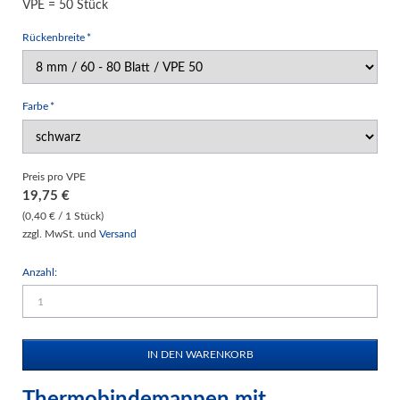
VPE = 50 Stück
Pflichtfeld
Rückenbreite
*
Pflichtfeld
Farbe
*
Preis pro VPE
19,75
€
(0,40 € / 1 Stück)
zzgl. MwSt. und
Versand
Anzahl:
Thermobindemappen mit