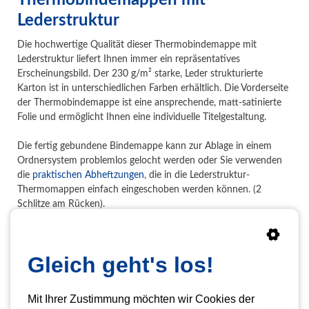
Lederstruktur
Die hochwertige Qualität dieser Thermobindemappe mit
Lederstruktur liefert Ihnen immer ein repräsentatives
Erscheinungsbild. Der 230 g/m² starke, Leder strukturierte
Karton ist in unterschiedlichen Farben erhältlich. Die Vorderseite
der Thermobindemappe ist eine ansprechende, matt-satinierte
Folie und ermöglicht Ihnen eine individuelle Titelgestaltung.
Die fertig gebundene Bindemappe kann zur Ablage in einem
Ordnersystem problemlos gelocht werden oder Sie verwenden
die
praktischen Abheftzungen
, die in die Lederstruktur-
Thermomappen einfach eingeschoben werden können. (2
Schlitze am Rücken).
Diese Thermobindemappen eignen sich für die Herstellung von
Thermobindungen mit unseren
Thermobindegeräten
und sind
Gleich geht's los!
selbstverständlich auch für alle anderen Gerätehersteller
verwendbar.
Mit Ihrer Zustimmung möchten wir Cookies der
Sind Sie sich nicht sicher, welche Bindemappe für Sie die richtige