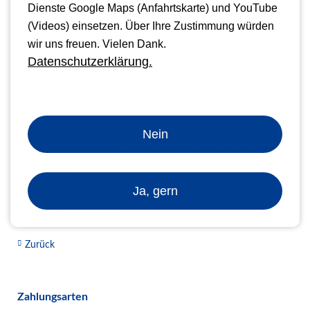
Dienste Google Maps (Anfahrtskarte) und YouTube
ist,
fragen Sie einfach bei uns an.
(Videos) einsetzen. Über Ihre Zustimmung würden
Leder strukturierte Thermobindemappe
wir uns freuen. Vielen Dank.
Datenschutzerklärung.
Produktbeschreibung
Bindemappe mit Verleimung auf der langen Seite
Vorderseite: Folie satin/matt (0,15 mm)
Rückseite: 230 g/m² Karton mit Lederstruktur
Nein
Farben
weiß, royalblau, rot, schwarz, bordeaux und grün (weitere Farben
auf Anfrage)
Ja, gern
Bindemaschinen zum Verarbeiten
Thermobindegeräte
Zurück
Zahlungsarten