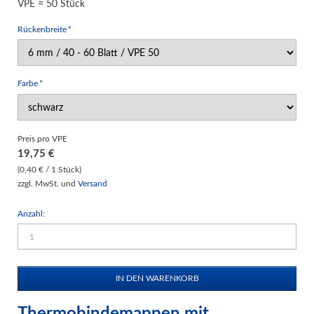
VPE = 50 Stück
Pflichtfeld
Rückenbreite
*
Pflichtfeld
Farbe
*
Preis pro VPE
19,75
€
(0,40 € / 1 Stück)
zzgl. MwSt. und
Versand
Anzahl:
Thermobindemappen mit