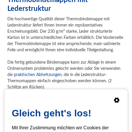
Lederstruktur
Die hochwertige Qualität dieser Thermobindemappe mit
Lederstruktur liefert Ihnen immer ein repräsentatives
Erscheinungsbild. Der 230 g/m² starke, Leder strukturierte
Karton ist in unterschiedlichen Farben erhältlich. Die Vorderseite
der Thermobindemappe ist eine ansprechende, matt-satinierte
Folie und ermöglicht Ihnen eine individuelle Titelgestaltung.
Die fertig gebundene Bindemappe kann zur Ablage in einem
Ordnersystem problemlos gelocht werden oder Sie verwenden
die
praktischen Abheftzungen
, die in die Lederstruktur-
Thermomappen einfach eingeschoben werden können. (2
Schlitze am Rücken).
Diese Thermobindemappen eignen sich für die Herstellung von
Thermobindungen mit unseren
Thermobindegeräten
und sind
Gleich geht's los!
selbstverständlich auch für alle anderen Gerätehersteller
verwendbar.
Mit Ihrer Zustimmung möchten wir Cookies der
Sind Sie sich nicht sicher, welche Bindemappe für Sie die richtige