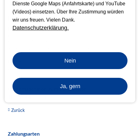
Dienste Google Maps (Anfahrtskarte) und YouTube
ist,
fragen Sie einfach bei uns an.
(Videos) einsetzen. Über Ihre Zustimmung würden
Leder strukturierte Thermobindemappe
wir uns freuen. Vielen Dank.
Datenschutzerklärung.
Produktbeschreibung
Bindemappe mit Verleimung auf der langen Seite
Vorderseite: Folie satin/matt (0,15 mm)
Rückseite: 230 g/m² Karton mit Lederstruktur
Nein
Farben
weiß, royalblau, rot, schwarz, bordeaux und grün (weitere Farben
auf Anfrage)
Ja, gern
Bindemaschinen zum Verarbeiten
Thermobindegeräte
Zurück
Zahlungsarten