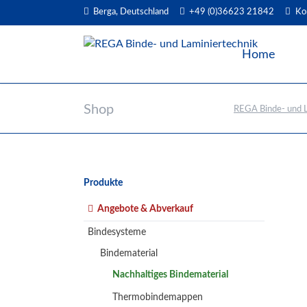
Berga, Deutschland
+49 (0)36623 21842
Ko
EN
Home
Shop
REGA Binde- und L
Navigation
Produkte
überspringen
Angebote & Abverkauf
Bindesysteme
Bindematerial
Nachhaltiges Bindematerial
Thermobindemappen