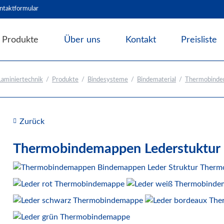
ntaktformular
Produkte
Über uns
Kontakt
Preisliste
Angebote & Abverkauf
aminiertechnik
Produkte
Bindesysteme
Bindematerial
Thermobind
Bindesysteme
Bindematerial
Nachhaltiges Bindematerial
Zurück
Thermobindemappen
Deckblätter für Bindesysteme
Thermobindemappen Lederstuktur 
Deckfolien für Bindesysteme
Plastikbinderücken und Coilspiralen
Drahtbinderücken
Abheft-Lösungen
Bindestrips / Bindekämme