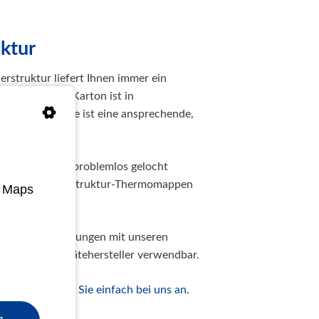
ktur
rstruktur liefert Ihnen immer ein
 strukturierte Karton ist in
hermobindemappe ist eine ansprechende,
itelgestaltung.
 Ordnersystem problemlos gelocht
 die in die Lederstruktur-Thermomappen
e Maps
).
 von Thermobindungen mit unseren
lle anderen Gerätehersteller verwendbar.
tige ist,
fragen Sie einfach bei uns an.