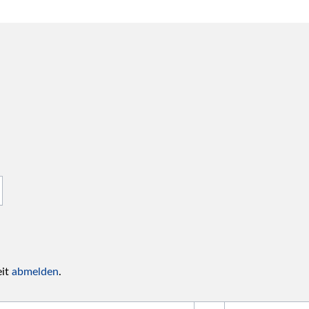
eit
abmelden
.