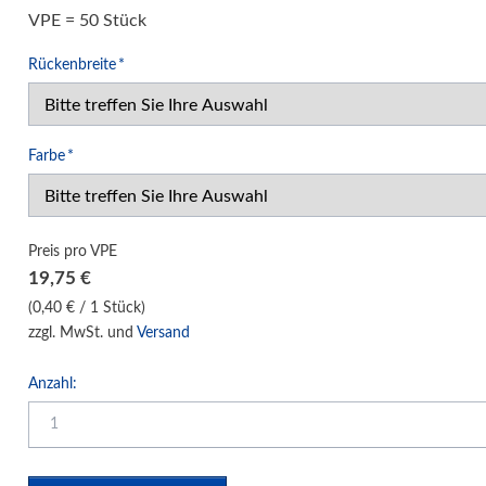
VPE = 50 Stück
Klemm-Bindung Hardcover
Klebebindung Hardcover
Pflichtfeld
Rückenbreite
*
Unibind Peleman
Klemmschienen
Pflichtfeld
Farbe
*
Urkunden-Dokumentenmappen
Soft Cover Mappen Hot Melt
Hard Cover Mappen Hot Melt
Preis pro VPE
individuelle Hardcover Herstellung
19,75
€
Fälzelband Bindestreifen
(0,40 € / 1 Stück)
Buchbinderzubehör / Heißleim Kaltleim
zzgl. MwSt. und
Versand
Selbstklebeprodukte-Selbstklebetaschen
Anzahl:
Bindemaschinen
Laminiersysteme
Schneidesysteme