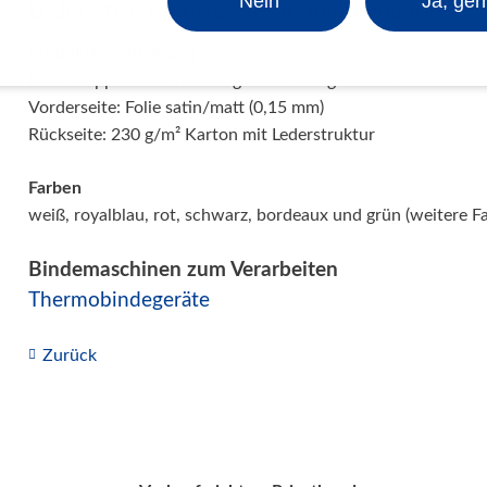
Nein
Ja, ger
Leder strukturierte Thermobindemappe
Produktbeschreibung
Bindemappe mit Verleimung auf der langen Seite
Vorderseite: Folie satin/matt (0,15 mm)
Rückseite: 230 g/m² Karton mit Lederstruktur
Farben
weiß, royalblau, rot, schwarz, bordeaux und grün (weitere F
Bindemaschinen zum Verarbeiten
Thermobindegeräte
Zurück