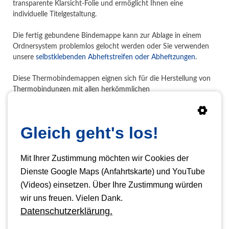
transparente Klarsicht-Folie und ermöglicht Ihnen eine
individuelle Titelgestaltung.
Die fertig gebundene Bindemappe kann zur Ablage in einem
Ordnersystem problemlos gelocht werden oder Sie verwenden
unsere
selbstklebenden Abheftstreifen oder Abheftzungen
.
Diese Thermobindemappen eignen sich für die Herstellung von
Thermobindungen mit allen herkömmlichen
Thermobindegeräten
.
Standardmäßig haben wir in unserem Shop die weiße
Gleich geht's los!
Ausführung dieser Bindemappe gelistet. Auf Anfrage liefern wir
Ihnen selbstverständlich auch andere Farben.
Fragen Sie einfach
bei uns an.
Mit Ihrer Zustimmung möchten wir Cookies der
Dienste Google Maps (Anfahrtskarte) und YouTube
Chromolux Thermobindemappe
(Videos) einsetzen. Über Ihre Zustimmung würden
Produktbeschreibung
wir uns freuen. Vielen Dank.
Bindemappe mit Verleimung auf der langen Seite
Datenschutzerklärung.
Vorderseite: Klarsicht-Folie (0,15 mm)
Rückseite: 220 g hoch-glänzender Chromolux-Karton