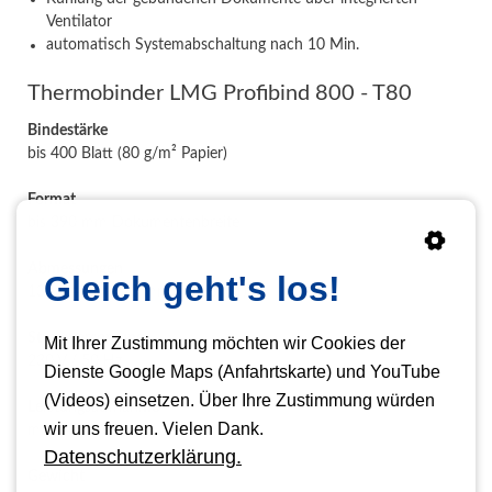
Ventilator
automatisch Systemabschaltung nach 10 Min.
Thermobinder LMG Profibind 800 - T80
Bindestärke
bis 400 Blatt (80 g/m² Papier)
Format
bis 390 mm Dokumentenbreite
Abmessungen
Gleich geht's los!
130 x 475 x 225 mm (H x B x T)
Stromversorgung
Mit Ihrer Zustimmung möchten wir Cookies der
230 V / 50 Hz
Dienste Google Maps (Anfahrtskarte) und YouTube
(Videos) einsetzen. Über Ihre Zustimmung würden
Leistungsaufnahme
wir uns freuen. Vielen Dank.
max. 450 W
Datenschutzerklärung.
Gewicht