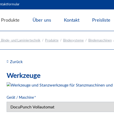
ntaktformular
Produkte
Über uns
Kontakt
Preisliste
Angebote & Abverkauf
Binde- und Laminiertechnik
Produkte
Bindesysteme
Bindemaschinen
Bindesysteme
Bindematerial
Bindemaschinen
Zurück
Thermobindegeräte
Klebebindegeräte
Werkzeuge
Plastikbindegeräte
Drahtbindegeräte
Draht-Plastik-Kombi
Pflichtfeld
Gerät / Maschine
*
Stanzmaschinen mit Wechselwerkzeugen
Schließmaschinen