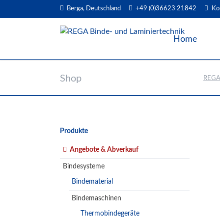
Berga, Deutschland
+49 (0)36623 21842
Ko
EN
Home
Shop
REGA 
Navigation
Produkte
überspringen
Angebote & Abverkauf
Bindesysteme
Bindematerial
Bindemaschinen
Thermobindegeräte