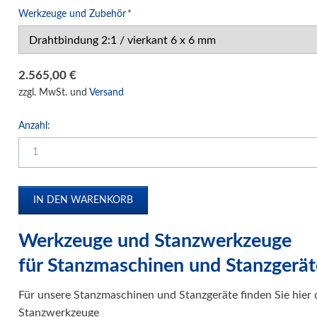
Pflichtfeld
Werkzeuge und Zubehör
*
Strip-Bindegeräte
Klemmbindegeräte
Coil Bindegeräte
2.565,00
€
Unibind Peleman
zzgl. MwSt. und
Versand
Buchdecken-Geräte
Anzahl:
Blockleimpressen
Laminiersysteme
Schneidesysteme
Papierweiterverarbeitung
Präge- und Foliendrucker
Werkzeuge und Stanzwerkzeuge
Werbetechnik / Displays
für Stanzmaschinen und Stanzgerät
Verpackungssysteme
Druck- und Kopierfolien
Für unsere Stanzmaschinen und Stanzgeräte finden Sie hie
Stanzwerkzeuge
IDEAL Luftreiniger