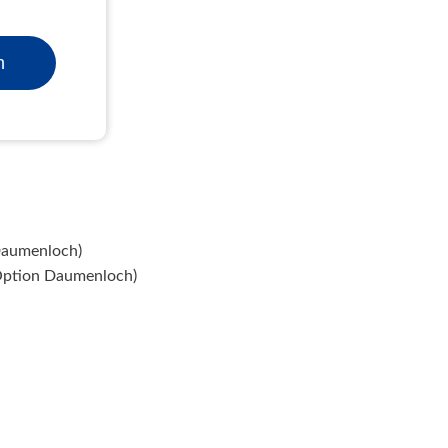
n
Daumenloch)
Option Daumenloch)