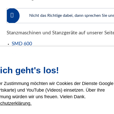
Gebrauchtmaschinen
Nicht das Richtige dabei, dann sprechen Sie uns
Stanzmaschinen und Stanzgeräte auf unserer Seit
SMD 600
Master Punch
OD 4012
ich geht's los!
GBC MP2500iX
rer Zustimmung möchten wir Cookies der Dienste Googl
GBC Magnapunch Pro
rtskarte) und YouTube (Videos) einsetzen. Über Ihre
mung würden wir uns freuen. Vielen Dank.
Megastar
chutzerklärung.
Renz Punch 500 ES