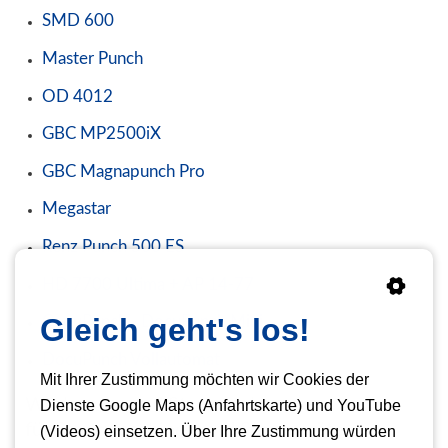
SMD 600
Master Punch
OD 4012
GBC MP2500iX
GBC Magnapunch Pro
Megastar
Renz Punch 500 ES
HD 7700 Ultima + AP 14-77
Gleich geht's los!
CopyPunch - DocuPunch Mini
DocuPunch Vollautomat
Mit Ihrer Zustimmung möchten wir Cookies der
Werkzeuge und Stanzwerkzeuge
Dienste Google Maps (Anfahrtskarte) und YouTube
für Stanzmaschinen und Stanzgeräte
(Videos) einsetzen. Über Ihre Zustimmung würden