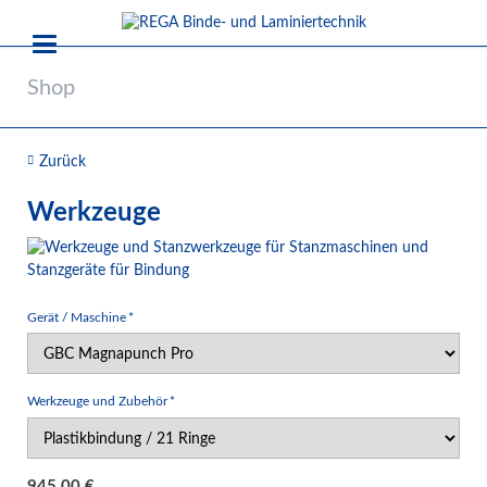
Shop
Zurück
Werkzeuge
Pflichtfeld
Gerät / Maschine
*
Pflichtfeld
Werkzeuge und Zubehör
*
945,00
€