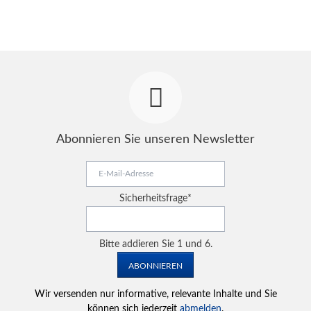
Abonnieren Sie unseren Newsletter
E-
Mail-
Adresse
Pflichtfeld
Sicherheitsfrage
*
Bitte addieren Sie 1 und 6.
ABONNIEREN
Wir versenden nur informative, relevante Inhalte und Sie
können sich jederzeit
abmelden
.