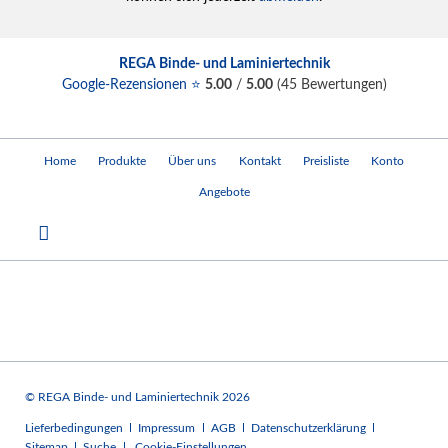
REGA Binde- und Laminiertechnik
Google-Rezensionen ⭐
5.00
/
5.00
(
45
Bewertungen)
Navigation
Home
Produkte
Über uns
Kontakt
Preisliste
Konto
überspringen
Angebote
© REGA Binde- und Laminiertechnik 2026
Navigation
Lieferbedingungen
Impressum
AGB
Datenschutzerklärung
überspringen
Sitemap
Suche
Cookie-Einstellungen