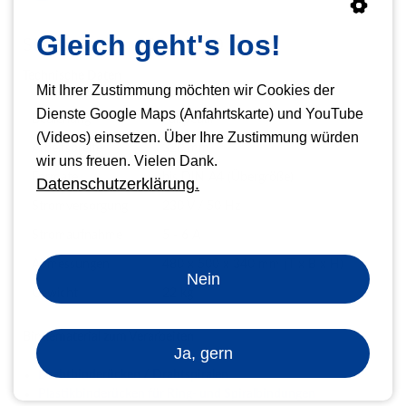
Gleich geht's los!
Stanzmaschine SMD 600
Technische Daten
Mit Ihrer Zustimmung möchten wir Cookies der
Dienste Google Maps (Anfahrtskarte) und YouTube
Bedienung
Fußpedal
(Videos) einsetzen. Über Ihre Zustimmung würden
Arbeitsbreite
320 mm
wir uns freuen. Vielen Dank.
Formate
bis DIN A4 (Übergröße)
Datenschutzerklärung.
Stromversorgung
230 V / 50 Hz
Stromaufnahme
5 - 6 A
Abmessungen
480 x 500 x 340 mm (T x B x H)
Nein
Gewicht
22 kg
Bindematerial zum Verarbeiten
Ja, gern
Drahtbinderücken / Drahtspiralen
Plastikbinderücken für Ring- und Spiralbindungen