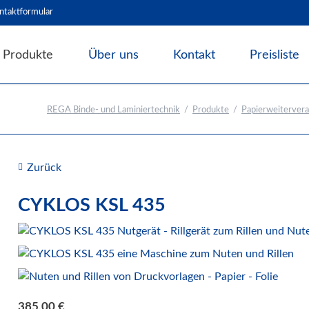
ntaktformular
Produkte
Über uns
Kontakt
Preisliste
Angebote & Abverkauf
REGA Binde- und Laminiertechnik
Produkte
Papierweitervera
Bindesysteme
Laminiersysteme
Schneidesysteme
Zurück
Papierweiterverarbeitung
CYKLOS KSL 435
Rillen Nuten Perforieren
Papierrüttler
Blockleimpressen
Broschürenfertigung
Falzmaschinen
385,00
€