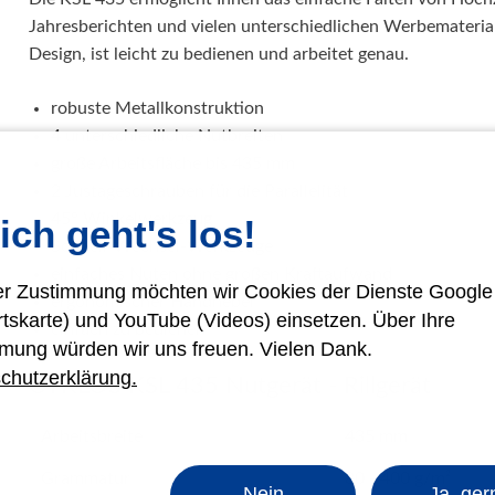
Jahresberichten und vielen unterschiedlichen Werbematerial
Design, ist leicht zu bedienen und arbeitet genau.
robuste Metallkonstruktion
4 unterschiedliche Nutbreiten
große Arbeitsfläche bis 435 mm
2 Justageschrauben für die Parallelität
45° Winkelwerkzeug
ich geht's los!
Schnell-Wechsel-Werkzeuge
einfaches Nuten ohne großen Kraftaufwand
rer Zustimmung möchten wir Cookies der Dienste Googl
ergonomischer Handhebel
rtskarte) und YouTube (Videos) einsetzen. Über Ihre
einfach zu bedienen
mung würden wir uns freuen. Vielen Dank.
chutzerklärung.
CYKLOS KSL 435 Nutgerät - Rillgerät
Arbeitsbreite
435 mm
Grammatur
80 - 400 g/m²
Nein
Ja, ger