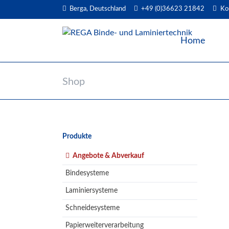
Berga, Deutschland
+49 (0)36623 21842
Ko
EN
Home
Shop
Navigation
Produkte
überspringen
Angebote & Abverkauf
Bindesysteme
Laminiersysteme
Schneidesysteme
Papierweiterverarbeitung