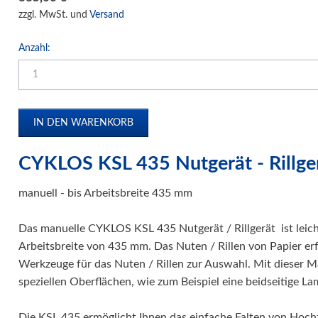
Eckenrunder
zzgl. MwSt. und
Versand
Kalender-/Daumenlochstanzen
Registerstanzen
Anzahl:
Visitenkartenschneider
Papierbohrmaschinen
Block- und Elektrohefter
Locher
Ösgeräte und Ösen
CYKLOS KSL 435 Nutgerät - Rillge
Zusammentragmaschinen
manuell - bis Arbeitsbreite 435 mm
Präge- und Foliendrucker
Werbetechnik / Displays
Das manuelle CYKLOS KSL 435 Nutgerät / Rillgerät ist leich
Arbeitsbreite von 435 mm. Das Nuten / Rillen von Papier erf
Verpackungssysteme
Werkzeuge für das Nuten / Rillen zur Auswahl. Mit dieser M
Druck- und Kopierfolien
speziellen Oberflächen, wie zum Beispiel eine beidseitige Lam
IDEAL Luftreiniger
Gebrauchtmaschinen
Die KSL 435 ermöglicht Ihnen das einfache Falten von Hochz