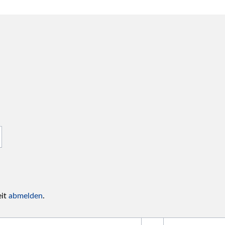
eit
abmelden
.