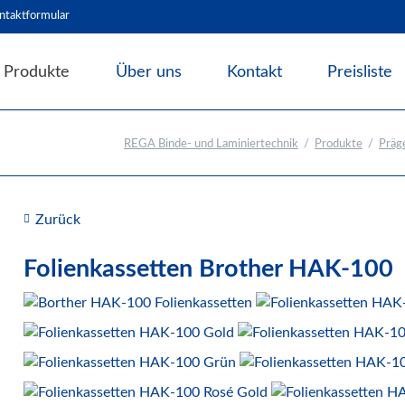
ntaktformular
Produkte
Über uns
Kontakt
Preisliste
Angebote & Abverkauf
REGA Binde- und Laminiertechnik
Produkte
Präg
Bindesysteme
Laminiersysteme
Schneidesysteme
Zurück
Papierweiterverarbeitung
Folienkassetten Brother HAK-100
Präge- und Foliendrucker
Prägemaschinen
Werbetechnik / Displays
Verpackungssysteme
Druck- und Kopierfolien