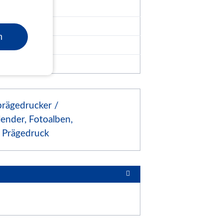
n
rägedrucker /
lender, Fotoalben,
 Prägedruck