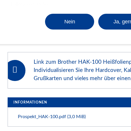
Folienkassette A6
Breite
223 mm
Nein
Ja, ger
Format
A4
Länge
120 m
Link zum Brother HAK-100 Heißfolienp
Individualisieren Sie Ihre Hardcover, Ka
Grußkarten und vieles mehr über einen
INFORMATIONEN
Prospekt_HAK-100.pdf
(3,0 MiB)