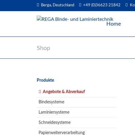
Berga, Deutschland
+49 (0)36623 21842
Ko
EN
Home
Shop
Navigation
Produkte
überspringen
Angebote & Abverkauf
Bindesysteme
Laminiersysteme
Schneidesysteme
Papierweiterverarbeitung