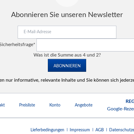
Abonnieren Sie unseren Newsletter
E-
Mail-
Pflichtfeld
Adresse
Sicherheitsfrage
*
Was ist die Summe aus 4 und 2?
ABONNIEREN
n nur informative, relevante Inhalte und Sie können sich jederz
REG
akt
Preisliste
Konto
Angebote
Google-Reze
Navigation
Lieferbedingungen
Impressum
AGB
Datenschutze