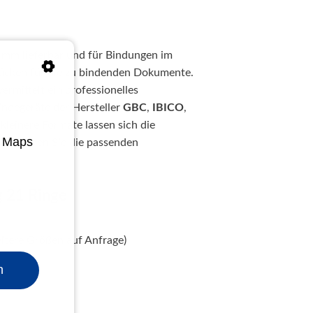
1 mm lieferbar und für Bindungen im
erücken für die zu bindenden Dokumente.
ermittelt ein professionelles
Bindegeräte der Hersteller
GBC
,
IBICO
,
kleinere Formate lassen sich die
e Maps
hör
finden Sie die passenden
g 21 Ringe
weitere Größen auf Anfrage)
n