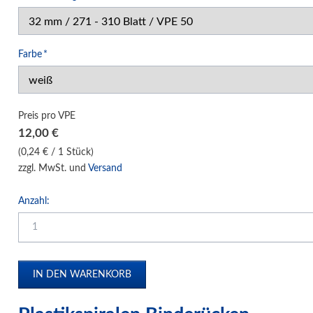
Klemm-Bindung Hardcover
Klebebindung Hardcover
Pflichtfeld
Farbe
*
Unibind Peleman
Klemmschienen
Urkunden-Dokumentenmappen
Preis pro VPE
Soft Cover Mappen Hot Melt
12,00
€
Hard Cover Mappen Hot Melt
(0,24 € / 1 Stück)
zzgl. MwSt. und
Versand
individuelle Hardcover Herstellung
Fälzelband Bindestreifen
Anzahl:
Buchbinderzubehör / Heißleim Kaltleim
Selbstklebeprodukte-Selbstklebetaschen
Bindemaschinen
Laminiersysteme
Schneidesysteme