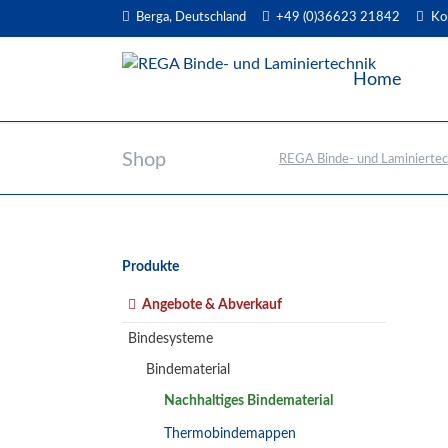
Berga, Deutschland
+49 (0)36623 21842
Ko
EN
Home
Shop
REGA Binde- und Laminiertec
Navigation
Produkte
überspringen
Angebote & Abverkauf
Bindesysteme
Bindematerial
Nachhaltiges Bindematerial
Thermobindemappen