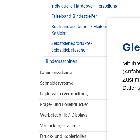
individuelle Hardcover Herstellung
Fälzelband Bindestreifen
Buchbinderzubehör / Heißleim
Kaltleim
Gle
Selbstklebeprodukte-
Selbstklebetaschen
Bindemaschinen
Mit Ih
(Anfah
Laminiersysteme
Zustim
Schneidesysteme
Datens
Papierweiterverarbeitung
Präge- und Foliendrucker
Werbetechnik / Displays
Verpackungssysteme
Druck- und Kopierfolien