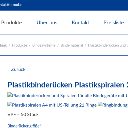
ntaktformular
Produkte
Über uns
Kontakt
Preisliste
Angebote & Abverkauf
hnik
Produkte
Bindesysteme
Bindematerial
Plastikbinderücken und C
Bindesysteme
Bindematerial
Nachhaltiges Bindematerial
Zurück
Thermobindemappen
Deckblätter für Bindesysteme
Plastikbinderücken Plastikspiralen
Deckfolien für Bindesysteme
Plastikbinderücken und Coilspiralen
Drahtbinderücken
VPE = 50 Stück
Abheft-Lösungen
Pflichtfeld
Binderückengröße
*
Bindestrips / Bindekämme