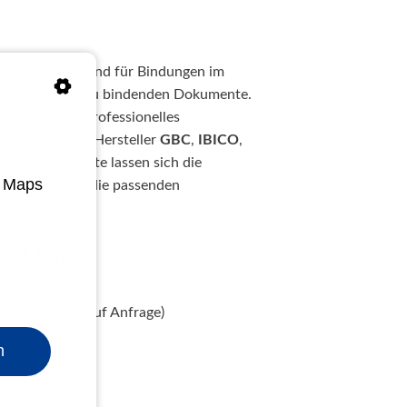
1 mm lieferbar und für Bindungen im
erücken für die zu bindenden Dokumente.
ermittelt ein professionelles
Bindegeräte der Hersteller
GBC
,
IBICO
,
kleinere Formate lassen sich die
e Maps
hör
finden Sie die passenden
g 21 Ringe
weitere Größen auf Anfrage)
n