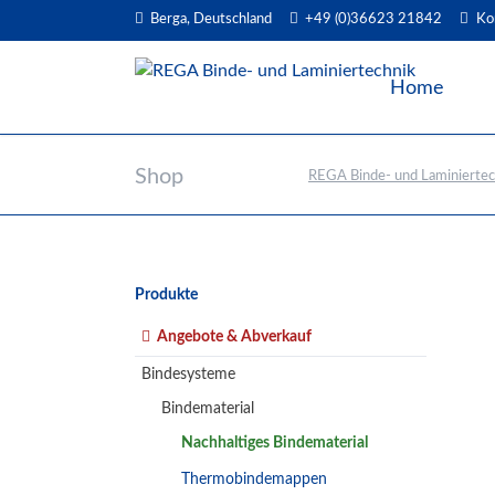
Berga, Deutschland
+49 (0)36623 21842
Ko
EN
Home
Shop
REGA Binde- und Laminiertec
Navigation
Produkte
überspringen
Angebote & Abverkauf
Bindesysteme
Bindematerial
Nachhaltiges Bindematerial
Thermobindemappen