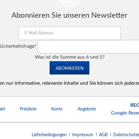
Abonnieren Sie unseren Newsletter
E-
Mail-
Pflichtfeld
Adresse
Sicherheitsfrage
*
Was ist die Summe aus 6 und 5?
ABONNIEREN
n nur informative, relevante Inhalte und Sie können sich jederz
REG
akt
Preisliste
Konto
Angebote
Google-Reze
Navigation
Lieferbedingungen
Impressum
AGB
Datenschutze