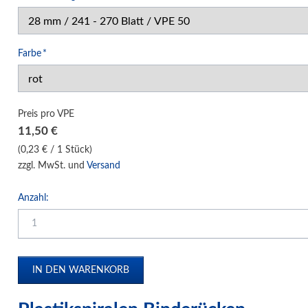
Klemm-Bindung Hardcover
Klebebindung Hardcover
Pflichtfeld
Farbe
*
Unibind Peleman
Klemmschienen
Urkunden-Dokumentenmappen
Preis pro VPE
Soft Cover Mappen Hot Melt
11,50
€
Hard Cover Mappen Hot Melt
(0,23 € / 1 Stück)
zzgl. MwSt. und
Versand
individuelle Hardcover Herstellung
Fälzelband Bindestreifen
Anzahl:
Buchbinderzubehör / Heißleim Kaltleim
Selbstklebeprodukte-Selbstklebetaschen
Bindemaschinen
Laminiersysteme
Schneidesysteme