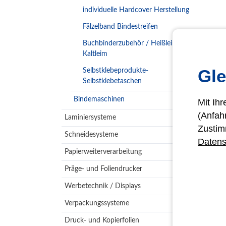
individuelle Hardcover Herstellung
Fälzelband Bindestreifen
Buchbinderzubehör / Heißleim
Kaltleim
Gle
Selbstklebeprodukte-
Selbstklebetaschen
Bindemaschinen
Mit Ih
(Anfah
Laminiersysteme
Zustim
Schneidesysteme
Datens
Papierweiterverarbeitung
Präge- und Foliendrucker
Werbetechnik / Displays
Verpackungssysteme
Druck- und Kopierfolien