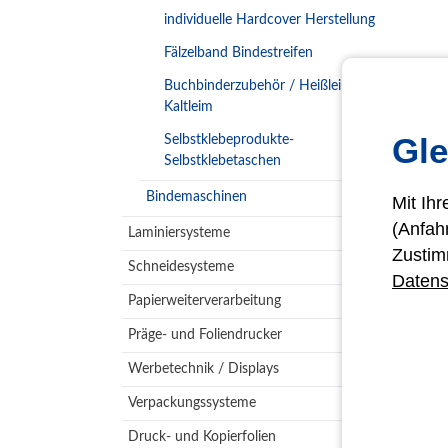
individuelle Hardcover Herstellung
Fälzelband Bindestreifen
Buchbinderzubehör / Heißleim
Kaltleim
Gle
Selbstklebeprodukte-
Selbstklebetaschen
Bindemaschinen
Mit Ih
(Anfah
Laminiersysteme
Zustim
Schneidesysteme
Datens
Papierweiterverarbeitung
Präge- und Foliendrucker
Werbetechnik / Displays
Verpackungssysteme
Druck- und Kopierfolien