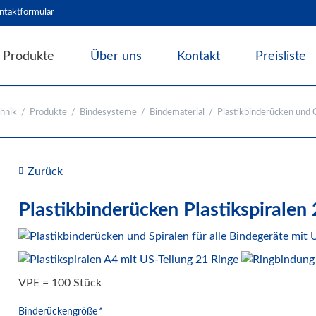
ntaktformular
Produkte
Über uns
Kontakt
Preisliste
Angebote & Abverkauf
hnik
Produkte
Bindesysteme
Bindematerial
Plastikbinderücken und C
Bindesysteme
Bindematerial
Nachhaltiges Bindematerial
Zurück
Thermobindemappen
Deckblätter für Bindesysteme
Plastikbinderücken Plastikspiralen
Deckfolien für Bindesysteme
Plastikbinderücken und Coilspiralen
Drahtbinderücken
VPE = 100 Stück
Abheft-Lösungen
Pflichtfeld
Binderückengröße
*
Bindestrips / Bindekämme