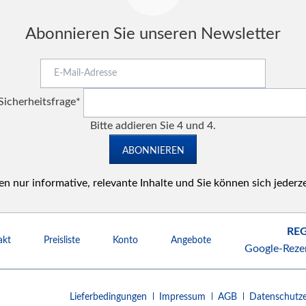
Abonnieren Sie unseren Newsletter
E-
Mail-
Pflichtfeld
Adresse
Sicherheitsfrage
*
Bitte addieren Sie 4 und 4.
ABONNIEREN
n nur informative, relevante Inhalte und Sie können sich jederz
REG
akt
Preisliste
Konto
Angebote
Google-Reze
Navigation
Lieferbedingungen
Impressum
AGB
Datenschutze