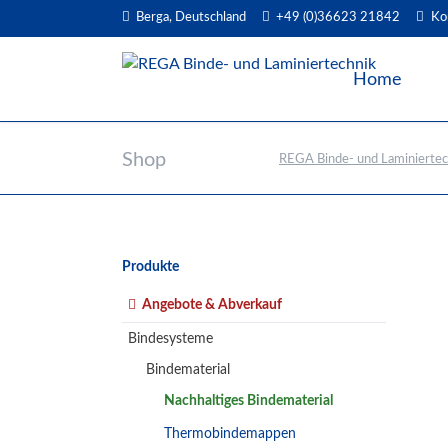
Berga, Deutschland
+49 (0)36623 21842
Ko
EN
Home
Shop
REGA Binde- und Laminiertec
Navigation
Produkte
überspringen
Angebote & Abverkauf
Bindesysteme
Bindematerial
Nachhaltiges Bindematerial
Thermobindemappen