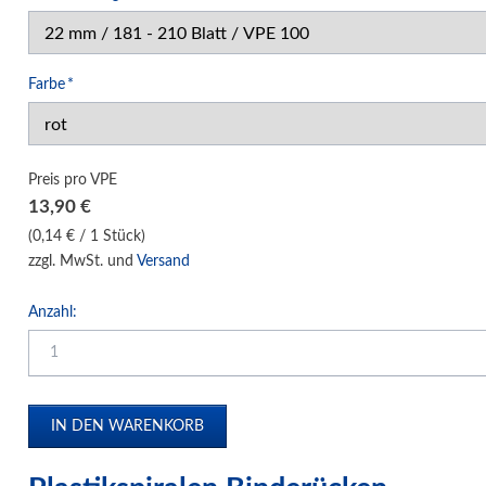
Klemm-Bindung Hardcover
Klebebindung Hardcover
Pflichtfeld
Farbe
*
Unibind Peleman
Klemmschienen
Urkunden-Dokumentenmappen
Preis pro VPE
Soft Cover Mappen Hot Melt
13,90
€
Hard Cover Mappen Hot Melt
(0,14 € / 1 Stück)
zzgl. MwSt. und
Versand
individuelle Hardcover Herstellung
Fälzelband Bindestreifen
Anzahl:
Buchbinderzubehör / Heißleim Kaltleim
Selbstklebeprodukte-Selbstklebetaschen
Bindemaschinen
Laminiersysteme
Schneidesysteme