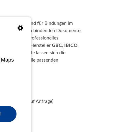
1 mm lieferbar und für Bindungen im
erücken für die zu bindenden Dokumente.
ermittelt ein professionelles
Bindegeräte der Hersteller
GBC
,
IBICO
,
kleinere Formate lassen sich die
e Maps
hör
finden Sie die passenden
g 21 Ringe
weitere Größen auf Anfrage)
n