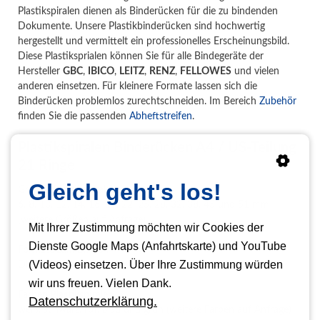
Plastikspiralen dienen als Binderücken für die zu bindenden
Dokumente. Unsere Plastikbinderücken sind hochwertig
hergestellt und vermittelt ein professionelles Erscheinungsbild.
Diese Plastiksprialen können Sie für alle Bindegeräte der
Hersteller
GBC
,
IBICO
,
LEITZ
,
RENZ
,
FELLOWES
und vielen
anderen einsetzen. Für kleinere Formate lassen sich die
Binderücken problemlos zurechtschneiden. Im Bereich
Zubehör
finden Sie die passenden
Abheftstreifen
.
Plastikspiralen Binderücken A4 / US-Teilung
21 Ringe
Gleich geht's los!
Größen Plastikspiralen
6, 8, 10, 12, 14, 16, 19, 22, 25, 28, 32, 38, 45 und 51 mm
(weitere Größen auf Anfrage)
Mit Ihrer Zustimmung möchten wir Cookies der
Dienste Google Maps (Anfahrtskarte) und YouTube
Formate zum Binden
(Videos) einsetzen. Über Ihre Zustimmung würden
DIN A4 (weitere Formate auf Anfrage)
wir uns freuen. Vielen Dank.
Farben Plastikspiralen
Datenschutzerklärung.
weiß, schwarz, rot, blau und grün (weitere Farben auf Anfrage)