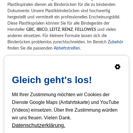
Plastikspiralen dienen als Binderücken für die zu bindenden
Dokumente. Unsere Plastikbinderücken sind hochwertig
hergestellt und vermittelt ein professionelles Erscheinungsbild.
Diese Plastiksprialen können Sie für alle Bindegeräte der
Hersteller
GBC
,
IBICO
,
LEITZ
,
RENZ
,
FELLOWES
und vielen
anderen einsetzen. Für kleinere Formate lassen sich die
Binderücken problemlos zurechtschneiden. Im Bereich
Zubehör
finden Sie die passenden
Abheftstreifen
.
Plastikspiralen Binderücken A4 / US-Teilung
21 Ringe
Gleich geht's los!
Größen Plastikspiralen
6, 8, 10, 12, 14, 16, 19, 22, 25, 28, 32, 38, 45 und 51 mm
(weitere Größen auf Anfrage)
Mit Ihrer Zustimmung möchten wir Cookies der
Dienste Google Maps (Anfahrtskarte) und YouTube
Formate zum Binden
(Videos) einsetzen. Über Ihre Zustimmung würden
DIN A4 (weitere Formate auf Anfrage)
wir uns freuen. Vielen Dank.
Farben Plastikspiralen
Datenschutzerklärung.
weiß, schwarz, rot, blau und grün (weitere Farben auf Anfrage)