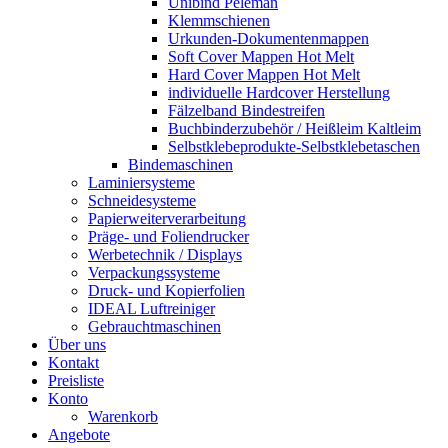
Unibind Peleman
Klemmschienen
Urkunden-Dokumentenmappen
Soft Cover Mappen Hot Melt
Hard Cover Mappen Hot Melt
individuelle Hardcover Herstellung
Fälzelband Bindestreifen
Buchbinderzubehör / Heißleim Kaltleim
Selbstklebeprodukte-Selbstklebetaschen
Bindemaschinen
Laminiersysteme
Schneidesysteme
Papierweiterverarbeitung
Präge- und Foliendrucker
Werbetechnik / Displays
Verpackungssysteme
Druck- und Kopierfolien
IDEAL Luftreiniger
Gebrauchtmaschinen
Über uns
Kontakt
Preisliste
Konto
Warenkorb
Angebote