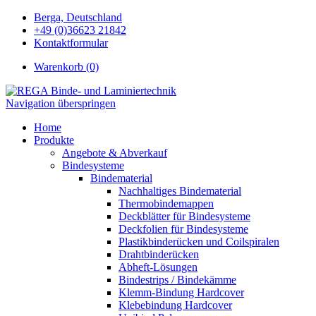
Berga, Deutschland
+49 (0)36623 21842
Kontaktformular
Warenkorb (0)
Navigation überspringen
Home
Produkte
Angebote & Abverkauf
Bindesysteme
Bindematerial
Nachhaltiges Bindematerial
Thermobindemappen
Deckblätter für Bindesysteme
Deckfolien für Bindesysteme
Plastikbinderücken und Coilspiralen
Drahtbinderücken
Abheft-Lösungen
Bindestrips / Bindekämme
Klemm-Bindung Hardcover
Klebebindung Hardcover