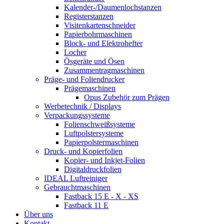
Kalender-/Daumenlochstanzen
Registerstanzen
Visitenkartenschneider
Papierbohrmaschinen
Block- und Elektrohefter
Locher
Ösgeräte und Ösen
Zusammentragmaschinen
Präge- und Foliendrucker
Prägemaschinen
Opus Zubehör zum Prägen
Werbetechnik / Displays
Verpackungssysteme
Folienschweißsysteme
Luftpolstersysteme
Papierpolstermaschinen
Druck- und Kopierfolien
Kopier- und Inkjet-Folien
Digitaldruckfolien
IDEAL Luftreiniger
Gebrauchtmaschinen
Fastback 15 E - X - XS
Fastback 11 E
Über uns
Kontakt