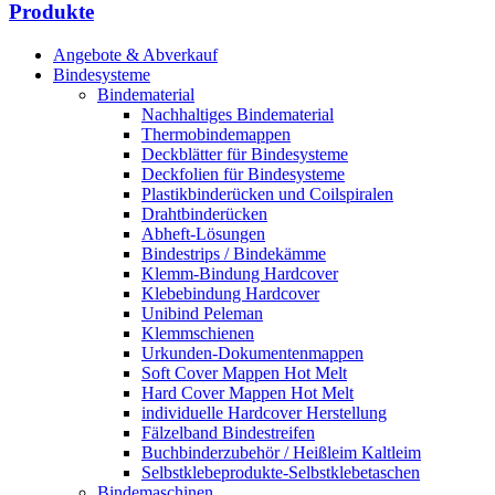
Produkte
Angebote & Abverkauf
Bindesysteme
Bindematerial
Nachhaltiges Bindematerial
Thermobindemappen
Deckblätter für Bindesysteme
Deckfolien für Bindesysteme
Plastikbinderücken und Coilspiralen
Drahtbinderücken
Abheft-Lösungen
Bindestrips / Bindekämme
Klemm-Bindung Hardcover
Klebebindung Hardcover
Unibind Peleman
Klemmschienen
Urkunden-Dokumentenmappen
Soft Cover Mappen Hot Melt
Hard Cover Mappen Hot Melt
individuelle Hardcover Herstellung
Fälzelband Bindestreifen
Buchbinderzubehör / Heißleim Kaltleim
Selbstklebeprodukte-Selbstklebetaschen
Bindemaschinen