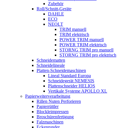
Zubehör
Roll/Schnitt-Geräte
DAHLE
ECO
NEOLT
TRIM manuell
TRIM elektrisch
POWER TRIM manuell
POWER TRIM elektrisch
STORNG TRIM pro manuell
STORNG TRIM pro elektrisch
Schneidematten
Schneidelineale
Platten-Schneidemaschinen
Lineal Standard Europa
Schneidegerät NEMESIS
Plattenschneider HELIOS
Vertikale Systeme APOLLO XL
Papierweiterverarbeitung
Rillen Nuten Perforieren
Papierrüttler
Blockleimpressen
Broschürenfertigung
Falzmaschinen
Eckenrunder