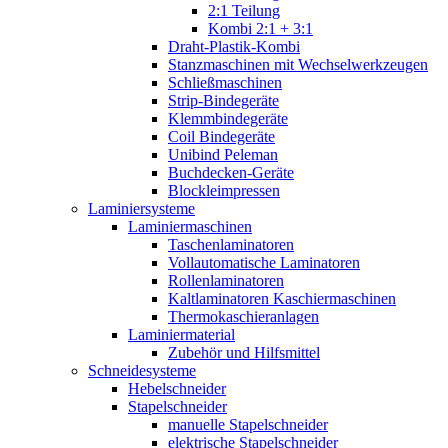
2:1 Teilung
Kombi 2:1 + 3:1
Draht-Plastik-Kombi
Stanzmaschinen mit Wechselwerkzeugen
Schließmaschinen
Strip-Bindegeräte
Klemmbindegeräte
Coil Bindegeräte
Unibind Peleman
Buchdecken-Geräte
Blockleimpressen
Laminiersysteme
Laminiermaschinen
Taschenlaminatoren
Vollautomatische Laminatoren
Rollenlaminatoren
Kaltlaminatoren Kaschiermaschinen
Thermokaschieranlagen
Laminiermaterial
Zubehör und Hilfsmittel
Schneidesysteme
Hebelschneider
Stapelschneider
manuelle Stapelschneider
elektrische Stapelschneider