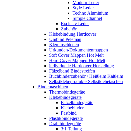
Modern Leder
Style Leder
Techno Aluminium
Simple Channel
Exclusiv Leder
Zubehör
Klebebindung Hardcover
Unibind Peleman
Klemmschienen
Urkunden-Dokumentenmappen
Soft Cover Mappen Hot Melt
Hard Cover Mappen Hot Melt
individuelle Hardcover Herstellung
Fälzelband Bindestreifen
Buchbinderzubehör / Heißleim Kaltleim
Selbstklebeprodukte-Selbstklebetaschen
Bindemaschinen
Thermobindegeräte
Klebebindegeräte
Fälzelbindegeräte
Klebebinder
Fastbind
Plastikbindegeräte
Drahtbindegeräte
3:1 Teilung