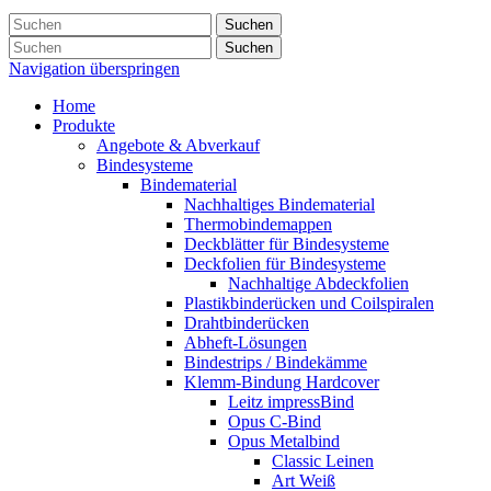
Suchen
Suchen
Navigation überspringen
Home
Produkte
Angebote & Abverkauf
Bindesysteme
Bindematerial
Nachhaltiges Bindematerial
Thermobindemappen
Deckblätter für Bindesysteme
Deckfolien für Bindesysteme
Nachhaltige Abdeckfolien
Plastikbinderücken und Coilspiralen
Drahtbinderücken
Abheft-Lösungen
Bindestrips / Bindekämme
Klemm-Bindung Hardcover
Leitz impressBind
Opus C-Bind
Opus Metalbind
Classic Leinen
Art Weiß