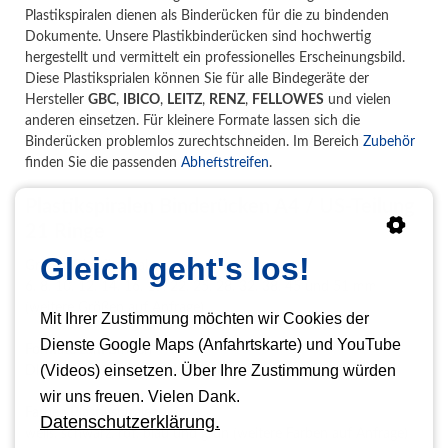
Plastikspiralen dienen als Binderücken für die zu bindenden
Dokumente. Unsere Plastikbinderücken sind hochwertig
hergestellt und vermittelt ein professionelles Erscheinungsbild.
Diese Plastiksprialen können Sie für alle Bindegeräte der
Hersteller
GBC
,
IBICO
,
LEITZ
,
RENZ
,
FELLOWES
und vielen
anderen einsetzen. Für kleinere Formate lassen sich die
Binderücken problemlos zurechtschneiden. Im Bereich
Zubehör
finden Sie die passenden
Abheftstreifen
.
Plastikspiralen Binderücken A4 / US-Teilung
21 Ringe
Gleich geht's los!
Größen Plastikspiralen
6, 8, 10, 12, 14, 16, 19, 22, 25, 28, 32, 38, 45 und 51 mm
(weitere Größen auf Anfrage)
Mit Ihrer Zustimmung möchten wir Cookies der
Dienste Google Maps (Anfahrtskarte) und YouTube
Formate zum Binden
(Videos) einsetzen. Über Ihre Zustimmung würden
DIN A4 (weitere Formate auf Anfrage)
wir uns freuen. Vielen Dank.
Farben Plastikspiralen
Datenschutzerklärung.
weiß, schwarz, rot, blau und grün (weitere Farben auf Anfrage)