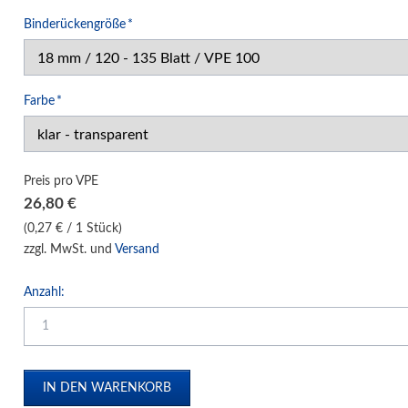
Pflichtfeld
Klemm-Bindung Hardcover
Binderückengröße
*
Klebebindung Hardcover
Unibind Peleman
Pflichtfeld
Farbe
*
Klemmschienen
Urkunden-Dokumentenmappen
Soft Cover Mappen Hot Melt
Preis pro VPE
Hard Cover Mappen Hot Melt
26,80
€
individuelle Hardcover Herstellung
(0,27 € / 1 Stück)
zzgl. MwSt. und
Versand
Fälzelband Bindestreifen
Buchbinderzubehör / Heißleim Kaltleim
Anzahl:
Selbstklebeprodukte-Selbstklebetaschen
Bindemaschinen
Laminiersysteme
Schneidesysteme