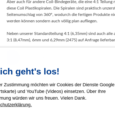
Aber auch für andere Coil-Bindegeräte, die eine 4:1 Teilung
diese Coil Plastikspiralen. Die Spiralen sind praktisch unze
Seitenumschlag von 360°, wodurch die fertigen Produkte ni
werden können sondern auch völlig plan aufliegen.
Neben unserer Standardteilung 4:1 (6,35mm) sind auch alle a
3:1 (8,47mm), 6mm und 6,29mm (2475) auf Anfrage lieferbar
Individuelle Längen und fast 50 Farben sind auf
ich geht's los!
Wir liefern Ihnen auf Anfrage Coil Spiralen mit individuelle
oder DIN A3 = 45cm und viele weitere), die vor allem zum Bi
rer Zustimmung möchten wir Cookies der Dienste Googl
einen Standard DIN A4 Spirale zu kurz wäre.
rtskarte) und YouTube (Videos) einsetzen. Über Ihre
mung würden wir uns freuen. Vielen Dank.
Notenheft
chutzerklärung.
Partitur
Notenpartitur