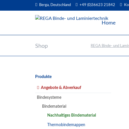
Berga, Deutschland
+49 (0)36623 21842
Ko
EN
Home
Shop
REGA Binde- und Lamin
Navigation
Produkte
überspringen
Angebote & Abverkauf
Bindesysteme
Bindematerial
Nachhaltiges Bindematerial
Thermobindemappen