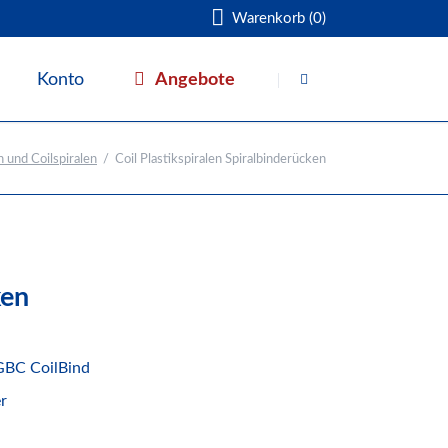
Warenkorb (0)
Navigation
überspringen
Angebote
Konto
Warenkorb
 und Coilspiralen
Coil Plastikspiralen Spiralbinderücken
ken