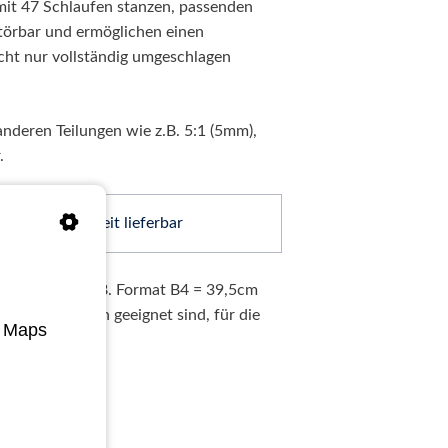
 mit 47 Schlaufen stanzen, passenden
rstörbar und ermöglichen einen
cht nur vollständig umgeschlagen
nderen Teilungen wie z.B. 5:1 (5mm),
.
 Anfrage jederzeit lieferbar
n Längen (wie z.B. Format B4 = 39,5cm
nden von Noten geeignet sind, für die
e Maps