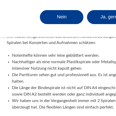
Orchesterpartitur
Musik Score
Nein
Ja, ger
Orchestral Score
Sheet Music
Wir haben einige Stimmen aus unserem Kundenkreis aufgeführ
Spiralen bei Konzerten und Aufnahmen schätzen:
Notenhefte können sehr leise geblättert werden.
Nachhaltiger als eine normale Plastikspirale oder Metallspi
intensiver Nutzung nicht kaputt gehen.
Die Partituren sehen gut und professionell aus. Es ist an
halten.
Die Länge der Bindespirale ist nicht auf DIN A4 eingesc
sowie DIN A2 bestellt werden oder ganz individuell angep
Wir haben uns in der Vergangenheit immer mit 2 Spiralen 
überzeugt hat. Die flexiblen Längen sind einfach perfekt.