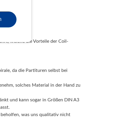
n
t, welche die Vorteile der Coil-
rale, da die Partituren selbst bei
genehm, solches Material in der Hand zu
hränkt und kann sogar in Größen DIN A3
asst.
beholfen, was uns qualitativ nicht