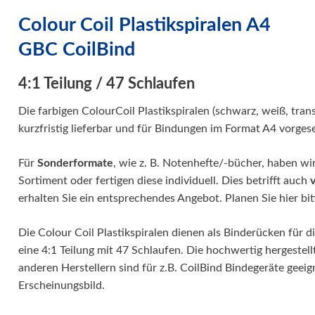
Papierweiterverarbeitung
Colour Coil Plastikspiralen A4
Präge- und Foliendrucker
GBC CoilBind
Werbetechnik / Displays
4:1 Teilung / 47 Schlaufen
Verpackungssysteme
Druck- und Kopierfolien
Die farbigen ColourCoil Plastikspiralen (schwarz, weiß, tra
IDEAL Luftreiniger
kurzfristig lieferbar und für Bindungen im Format A4 vorges
Gebrauchtmaschinen
Für
Sonderformate
, wie z. B. Notenhefte/-bücher, haben w
Sortiment oder fertigen diese individuell. Dies betrifft auch
erhalten Sie ein entsprechendes Angebot. Planen Sie hier bitt
Die Colour Coil Plastikspiralen dienen als Binderücken fü
eine 4:1 Teilung mit 47 Schlaufen. Die hochwertig hergestell
anderen Herstellern sind für z.B. CoilBind Bindegeräte geeig
Erscheinungsbild.