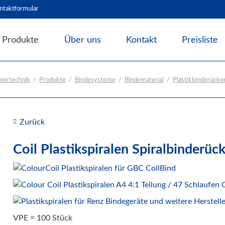
ntaktformular
Produkte
Über uns
Kontakt
Preisliste
Angebote & Abverkauf
iertechnik
Produkte
Bindesysteme
Bindematerial
Plastikbinderücken
Bindesysteme
Bindematerial
Nachhaltiges Bindematerial
Zurück
Thermobindemappen
Deckblätter für Bindesysteme
Coil Plastikspiralen Spiralbinderüc
Deckfolien für Bindesysteme
Plastikbinderücken und Coilspiralen
Drahtbinderücken
Abheft-Lösungen
VPE = 100 Stück
Bindestrips / Bindekämme