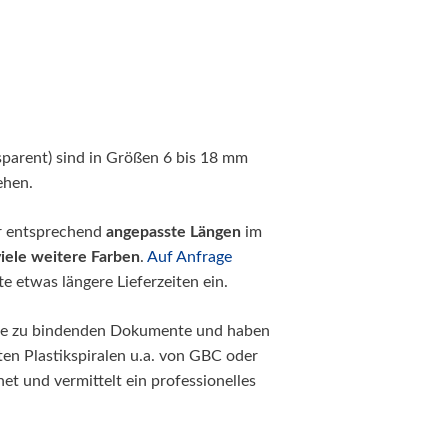
nsparent) sind in Größen 6 bis 18 mm
ehen.
ir entsprechend
angepasste Längen
im
viele weitere Farben
.
Auf Anfrage
e etwas längere Lieferzeiten ein.
r die zu bindenden Dokumente und haben
ten Plastikspiralen u.a. von GBC oder
net und vermittelt ein professionelles