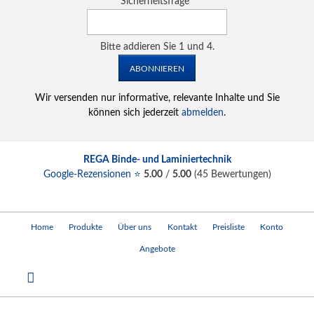
Pflichtfeld
Sicherheitsfrage
*
Bitte addieren Sie 1 und 4.
ABONNIEREN
Wir versenden nur informative, relevante Inhalte und Sie
können sich jederzeit
abmelden
.
REGA Binde- und Laminiertechnik
Google-Rezensionen ⭐
5.00
/
5.00
(
45
Bewertungen)
Navigation
Home
Produkte
Über uns
Kontakt
Preisliste
Konto
überspringen
Angebote