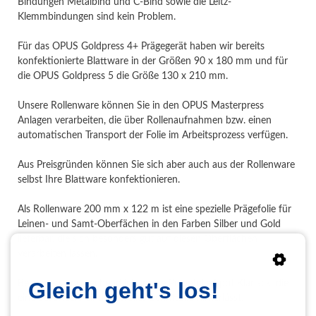
Bindungen Metalbind und C-Bind sowie die Leitz-
Klemmbindungen sind kein Problem.
Für das OPUS Goldpress 4+ Prägegerät haben wir bereits
konfektionierte Blattware in der Größen 90 x 180 mm und für
die OPUS Goldpress 5 die Größe 130 x 210 mm.
Unsere Rollenware können Sie in den OPUS Masterpress
Anlagen verarbeiten, die über Rollenaufnahmen bzw. einen
automatischen Transport der Folie im Arbeitsprozess verfügen.
Aus Preisgründen können Sie sich aber auch aus der Rollenware
selbst Ihre Blattware konfektionieren.
Als Rollenware 200 mm x 122 m ist eine spezielle Prägefolie für
Leinen- und Samt-Oberfächen in den Farben Silber und Gold
lieferbar, die sich besonders gut auf diesen Oberflächen
verarbeiten lassen.
Gleich geht's los!
Besonders ansprechend ist unsere Prägefolie Spot Klarlack, die
eine besonders eindruckvolles Schriftbild hinterlässt.