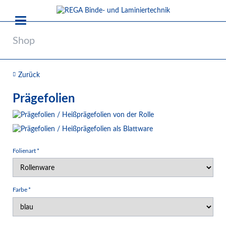
Shop
Zurück
Prägefolien
Pflichtfeld
Folienart
*
Pflichtfeld
Farbe
*