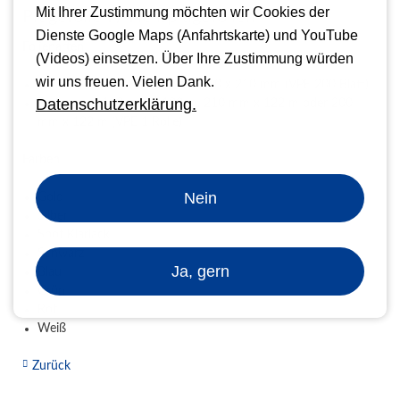
Mit Ihrer Zustimmung möchten wir Cookies der
Prägefolien / Heißprägefolien
Dienste Google Maps (Anfahrtskarte) und YouTube
Folienarten
(Videos) einsetzen. Über Ihre Zustimmung würden
wir uns freuen. Vielen Dank.
Blattware 90 x 180 mm oder 130 x 210 mm (VPE 200 Blatt)
Datenschutzerklärung.
Rollenware 180 mm x 122 m, 210 mm x 122 m oder 200
mm x 122 m (VPE 1 Rolle)
Farben
Nein
Gold
Silber
Spot Klarlack
Schwarz
Ja, gern
Blau
Grün
Rot
Weiß
Zurück