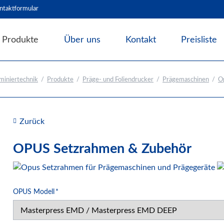
ntaktformular
Produkte
Über uns
Kontakt
Preisliste
Angebote & Abverkauf
miniertechnik
Produkte
Präge- und Foliendrucker
Prägemaschinen
O
Bindesysteme
Laminiersysteme
Schneidesysteme
Zurück
Papierweiterverarbeitung
OPUS Setzrahmen & Zubehör
Präge- und Foliendrucker
Prägemaschinen
Opus Zubehör zum Prägen
Pflichtfeld
OPUS Modell
*
Werbetechnik / Displays
Verpackungssysteme