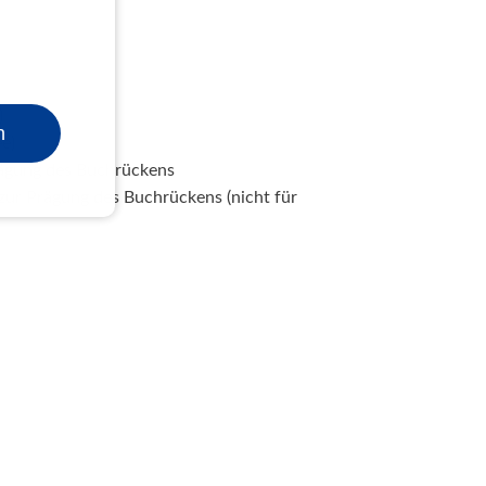
)
n
e)
ägung des Buchrückens
ur Prägung des Buchrückens (nicht für