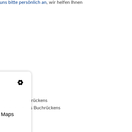
uns bitte persönlich an
, wir helfen Ihnen
e)
ägung des Buchrückens
zur Prägung des Buchrückens
e Maps