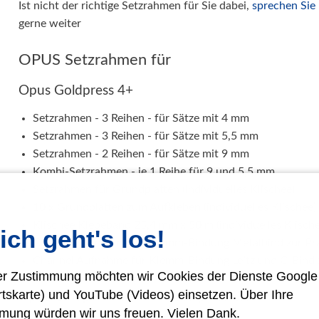
Ist nicht der richtige Setzrahmen für Sie dabei,
sprechen Sie 
gerne weiter
OPUS Setzrahmen für
Opus Goldpress 4+
Setzrahmen - 3 Reihen - für Sätze mit 4 mm
Setzrahmen - 3 Reihen - für Sätze mit 5,5 mm
Setzrahmen - 2 Reihen - für Sätze mit 9 mm
Kombi-Setzrahmen - je 1 Reihe für 9 und 5,5 mm
Setzrahmen für Grundplatten (individuelles Klischee)
10 x Grundplatten zum Aufkleben (individuelles Klischee)
Klischee Klebeband 25,4 mm x 50 m (individuelles Klische
ich geht's los!
Channel Aufnahme für Klemm-Bindung Metalbind zur Pr
Channel Aufnahme für Klemm-Bindung Leitz und C-Bind 
rer Zustimmung möchten wir Cookies der Dienste Googl
rtskarte) und YouTube (Videos) einsetzen. Über Ihre
Opus Goldpress 5 und Masterpress 02
mung würden wir uns freuen. Vielen Dank.