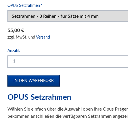
Druck- und Kopierfolien
Pflichtfeld
OPUS Setzrahmen
*
IDEAL Luftreiniger
Gebrauchtmaschinen
55,00
€
zzgl. MwSt. und
Versand
Anzahl:
OPUS Setzrahmen
Wählen Sie einfach über die Auswahl oben Ihre Opus Prägem
bekommen anschließen die verfügbaren Setzrahmen angezei