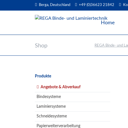
Berga, Deutschland
+49 (0)36623 21842
Ko
EN
Home
Shop
REGA Binde- und La
Navigation
Produkte
überspringen
Angebote & Abverkauf
Bindesysteme
Laminiersysteme
Schneidesysteme
Papierweiterverarbeitung