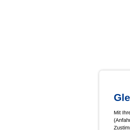
Gle
Mit Ih
(Anfah
Zustim