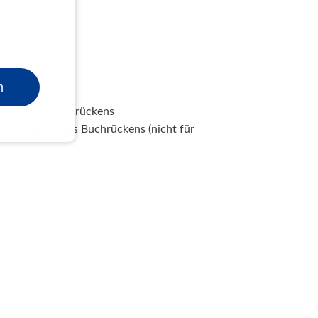
)
n
e)
ägung des Buchrückens
ur Prägung des Buchrückens (nicht für