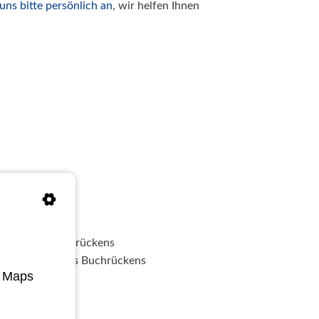
uns bitte persönlich an
, wir helfen Ihnen
e)
ägung des Buchrückens
zur Prägung des Buchrückens
e Maps