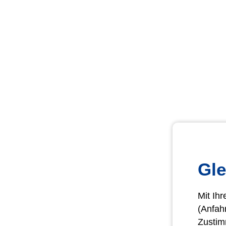
Gle
Mit Ih
(Anfah
Zustim