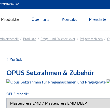
ntaktformular
Produkte
Über uns
Kontakt
Preisliste
Angebote & Abverkauf
miniertechnik
Produkte
Präge- und Foliendrucker
Prägemaschinen
O
Bindesysteme
Laminiersysteme
Schneidesysteme
Zurück
Papierweiterverarbeitung
OPUS Setzrahmen & Zubehör
Präge- und Foliendrucker
Prägemaschinen
Opus Zubehör zum Prägen
Pflichtfeld
OPUS Modell
*
Werbetechnik / Displays
Verpackungssysteme