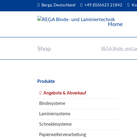
Berga, Deutschland
+49 (0)36623 21842
Ko
EN
Home
Shop
REGA Binde- und La
Navigation
Produkte
überspringen
Angebote & Abverkauf
Bindesysteme
Laminiersysteme
Schneidesysteme
Papierweiterverarbeitung