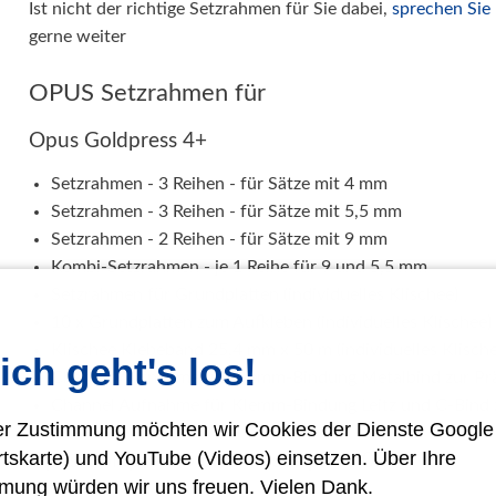
Ist nicht der richtige Setzrahmen für Sie dabei,
sprechen Sie 
gerne weiter
OPUS Setzrahmen für
Opus Goldpress 4+
Setzrahmen - 3 Reihen - für Sätze mit 4 mm
Setzrahmen - 3 Reihen - für Sätze mit 5,5 mm
Setzrahmen - 2 Reihen - für Sätze mit 9 mm
Kombi-Setzrahmen - je 1 Reihe für 9 und 5,5 mm
Setzrahmen für Grundplatten (individuelles Klischee)
10 x Grundplatten zum Aufkleben (individuelles Klischee)
Klischee Klebeband 25,4 mm x 50 m (individuelles Klische
ich geht's los!
Channel Aufnahme für Klemm-Bindung Metalbind zur Pr
Channel Aufnahme für Klemm-Bindung Leitz und C-Bind 
rer Zustimmung möchten wir Cookies der Dienste Googl
rtskarte) und YouTube (Videos) einsetzen. Über Ihre
Opus Goldpress 5 und Masterpress 02
mung würden wir uns freuen. Vielen Dank.