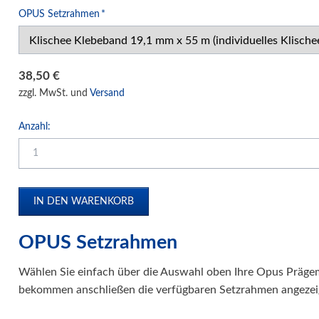
Druck- und Kopierfolien
Pflichtfeld
OPUS Setzrahmen
*
IDEAL Luftreiniger
Gebrauchtmaschinen
38,50
€
zzgl. MwSt. und
Versand
Anzahl:
OPUS Setzrahmen
Wählen Sie einfach über die Auswahl oben Ihre Opus Prägem
bekommen anschließen die verfügbaren Setzrahmen angezei