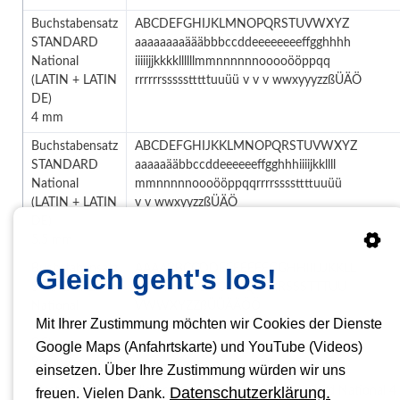
Buchstabensatz
ABCDEFGHIJKLMNOPQRSTUVWXYZ
STANDARD
aaaaaaaaäääbbbccddeeeeeeeeffgghhhh
National
iiiiijjkkkkllllllmmnnnnnnooooööppqq
(LATIN + LATIN
rrrrrrssssstttttuuüü v v v wwxyyyzzßÜÄÖ
DE)
4 mm
Buchstabensatz
ABCDEFGHIJKKLMNOPQRSTUVWXYZ
STANDARD
aaaaaääbbccddeeeeeeffgghhhiiiijkkllll
National
mmnnnnnoooööppqqrrrrssssttttuuüü
(LATIN + LATIN
v v wwxyyzzßÜÄÖ
DE)
5,5 mm
Buchstabensatz
AAAABBCCDDEEEEEFFGGHHIIIJJKKLL
Gleich geht's los!
STANDARD
MMNNNNOOOOPQRRRRSSSTTTUU
National
VWWXYZZßÜÜÄÄÖÖ
Mit Ihrer Zustimmung möchten wir Cookies der Dienste
(LATIN + LATIN
DE)
Google Maps (Anfahrtskarte) und YouTube (Videos)
9 mm
einsetzen. Über Ihre Zustimmung würden wir uns
Datenschutzerklärung.
Mastersatz 4
dieser Satz besteht aus 2 x Standard National 4
freuen. Vielen Dank.