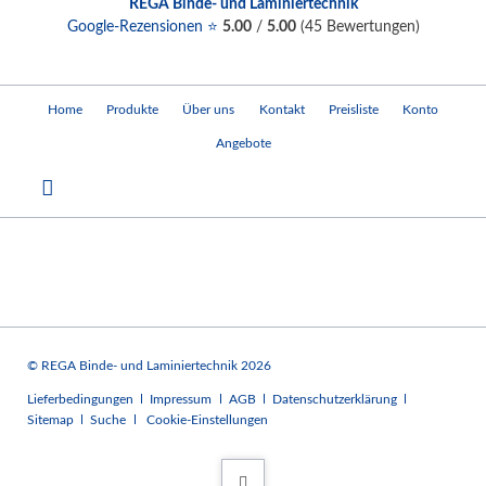
REGA Binde- und Laminiertechnik
Google-Rezensionen ⭐
5.00
/
5.00
(
45
Bewertungen)
Navigation
Home
Produkte
Über uns
Kontakt
Preisliste
Konto
überspringen
Angebote
© REGA Binde- und Laminiertechnik 2026
Navigation
Lieferbedingungen
Impressum
AGB
Datenschutzerklärung
überspringen
Sitemap
Suche
Cookie-Einstellungen