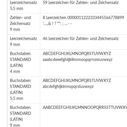
Leerzeichensatz
59 Leerzeichen für Zahlen- und Zeichensatz
5,5 mm
Zahlen- und
8 Leerzeichen 0000011222333445566778899
Zeichensatz
'…,,& ! ? "": ; …- -
9 mm
Leerzeichensatz
46 Leerzeichen für Zahlen- und Zeichensatz
9 mm
Buchstaben
ABCDEFGHIJKLMNOPQRSTUVWXYZ
STANDARD
aaabcdeeefghiijkllmnnoopqrrssttuvwxyz
(LATIN)
4 mm
Buchstaben
ABCDEFGHIJKLMNOPQRSTUVWXYZ
STANDARD
abcdefghijklmnopqrstuvwxyz
(LATIN)
5,5 mm
Buchstaben
AABCDEEFGHIIJKLMNNOOPQRRSSTTUVWX
STANDARD
(LATIN)
9 mm