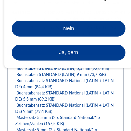
mm
mm und 1 x Zahlen - und Zeichensatz 4 mm
Mastersatz 5,5
dieser Satz besteht aus 2 x Standard National 5
mm
mm und 1 x Zahlen - und Zeichensatz 5,5 mm
Nein
Mastersatz 9
dieser Satz besteht aus 2 x Standard National 9
mm
mm und 1 x Zahlen - und Zeichensatz 9 mm
INFORMATIONEN
Ja, gern
Buchstaben STANDARD (LATIN) 4 mm
(93,7 KiB)
Buchstaben STANDARD (LATIN) 5,5 mm
(92,6 KiB)
Buchstaben STANDARD (LATIN) 9 mm
(73,7 KiB)
Buchstabensatz STANDARD National (LATIN + LATIN
DE) 4 mm
(84,4 KiB)
Buchstabensatz STANDARD National (LATIN + LATIN
DE) 5,5 mm
(89,2 KiB)
Buchstabensatz STANDARD National (LATIN + LATIN
DE) 9 mm
(79,4 KiB)
Mastersatz 5,5 mm (2 x Standard National/1 x
Zeichen/Zahlen
(157,5 KiB)
Mastersatz 9 mm (2 x Standard National/1 x