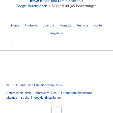
REGA Binde- und Laminiertechnik
Google-Rezensionen ⭐
5.00
/
5.00
(
45
Bewertungen)
Navigation
Home
Produkte
Über uns
Kontakt
Preisliste
Konto
überspringen
Angebote
© REGA Binde- und Laminiertechnik 2026
Navigation
Lieferbedingungen
Impressum
AGB
Datenschutzerklärung
überspringen
Sitemap
Suche
Cookie-Einstellungen