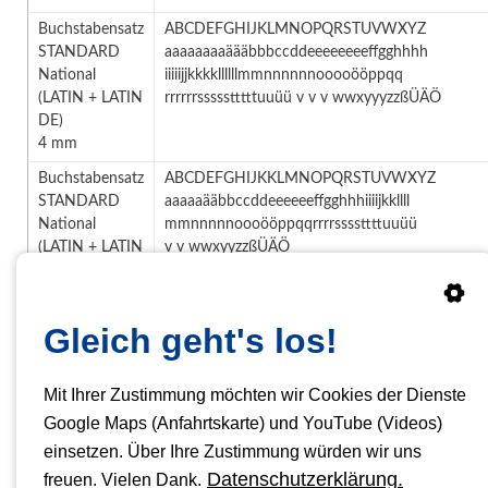
Buchstabensatz
ABCDEFGHIJKLMNOPQRSTUVWXYZ
STANDARD
aaaaaaaaäääbbbccddeeeeeeeeffgghhhh
National
iiiiijjkkkkllllllmmnnnnnnooooööppqq
(LATIN + LATIN
rrrrrrssssstttttuuüü v v v wwxyyyzzßÜÄÖ
DE)
4 mm
Buchstabensatz
ABCDEFGHIJKKLMNOPQRSTUVWXYZ
STANDARD
aaaaaääbbccddeeeeeeffgghhhiiiijkkllll
National
mmnnnnnoooööppqqrrrrssssttttuuüü
(LATIN + LATIN
v v wwxyyzzßÜÄÖ
DE)
5,5 mm
Buchstabensatz
AAAABBCCDDEEEEEFFGGHHIIIJJKKLL
Gleich geht's los!
STANDARD
MMNNNNOOOOPQRRRRSSSTTTUU
National
VWWXYZZßÜÜÄÄÖÖ
Mit Ihrer Zustimmung möchten wir Cookies der Dienste
(LATIN + LATIN
DE)
Google Maps (Anfahrtskarte) und YouTube (Videos)
9 mm
einsetzen. Über Ihre Zustimmung würden wir uns
Datenschutzerklärung.
Mastersatz 4
dieser Satz besteht aus 2 x Standard National 4
freuen. Vielen Dank.