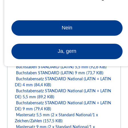
mm
mm und 1 x Zahlen - und Zeichensatz 4 mm
Mastersatz 5,5
dieser Satz besteht aus 2 x Standard National 5
mm
mm und 1 x Zahlen - und Zeichensatz 5,5 mm
Nein
Mastersatz 9
dieser Satz besteht aus 2 x Standard National 9
mm
mm und 1 x Zahlen - und Zeichensatz 9 mm
INFORMATIONEN
Ja, gern
Buchstaben STANDARD (LATIN) 4 mm
(93,7 KiB)
Buchstaben STANDARD (LATIN) 5,5 mm
(92,6 KiB)
Buchstaben STANDARD (LATIN) 9 mm
(73,7 KiB)
Buchstabensatz STANDARD National (LATIN + LATIN
DE) 4 mm
(84,4 KiB)
Buchstabensatz STANDARD National (LATIN + LATIN
DE) 5,5 mm
(89,2 KiB)
Buchstabensatz STANDARD National (LATIN + LATIN
DE) 9 mm
(79,4 KiB)
Mastersatz 5,5 mm (2 x Standard National/1 x
Zeichen/Zahlen
(157,5 KiB)
Mastersatz 9 mm (2 x Standard National/1 x