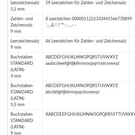
Leerzeichensatz
59 Leerzeichen für Zahlen- und Zeichensatz
5,5 mm
Zahlen- und
8 Leerzeichen 0000011222333445566778899
Zeichensatz
'…,,& ! ? "": ; …- -
9 mm
Leerzeichensatz
46 Leerzeichen für Zahlen- und Zeichensatz
9 mm
Buchstaben
ABCDEFGHIJKLMNOPQRSTUVWXYZ
STANDARD
aaabcdeeefghiijkllmnnoopqrrssttuvwxyz
(LATIN)
4 mm
Buchstaben
ABCDEFGHIJKLMNOPQRSTUVWXYZ
STANDARD
abcdefghijklmnopqrstuvwxyz
(LATIN)
5,5 mm
Buchstaben
AABCDEEFGHIIJKLMNNOOPQRRSSTTUVWX
STANDARD
(LATIN)
9 mm