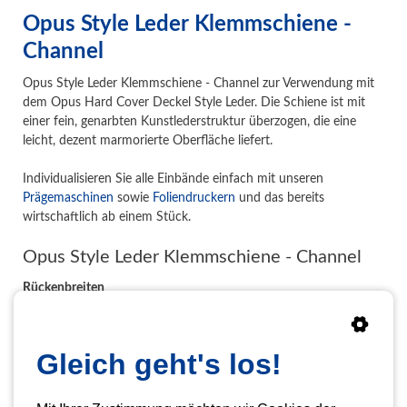
Opus Style Leder Klemmschiene -
Channel
Opus Style Leder Klemmschiene - Channel zur Verwendung mit
dem Opus Hard Cover Deckel Style Leder. Die Schiene ist mit
einer fein, genarbten Kunstlederstruktur überzogen, die eine
leicht, dezent marmorierte Oberfläche liefert.
Individualisieren Sie alle Einbände einfach mit unseren
Prägemaschinen
sowie
Foliendruckern
und das bereits
wirtschaftlich ab einem Stück.
Opus Style Leder Klemmschiene - Channel
Rückenbreiten
5, 7, 10, 13, 16, 20, 24, 28 und 32 mm
Format
Gleich geht's los!
DIN A4
Farben