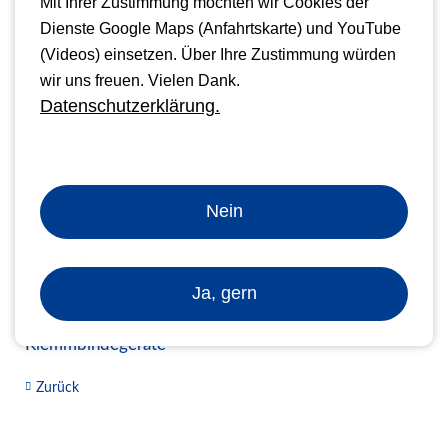
Mit Ihrer Zustimmung möchten wir Cookies der
grün
Dienste Google Maps (Anfahrtskarte) und YouTube
weitere Farben auf Anfrage
(Videos) einsetzen. Über Ihre Zustimmung würden
Länge
wir uns freuen. Vielen Dank.
304 mm
Datenschutzerklärung.
Verpackungseinheit
10 Stück
Zubehör zum Verarbeiten
Nein
Buchecken
Eckenzange Pro
Füllstreifen
Ja, gern
Bindemaschinen zum Verarbeiten
Klemmbindegeräte
Zurück