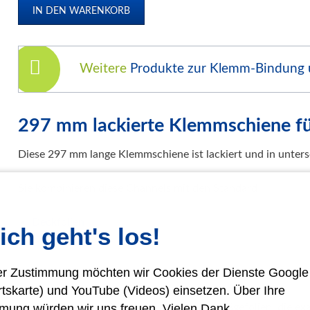
Klemmschienen
Urkunden-Dokumentenmappen
Soft Cover Mappen Hot Melt
Weitere
Produkte zur Klemm-Bindung
Hard Cover Mappen Hot Melt
individuelle Hardcover Herstellung
Fälzelband Bindestreifen
297 mm lackierte Klemmschiene f
Buchbinderzubehör / Heißleim Kaltleim
Diese 297 mm lange Klemmschiene ist lackiert und in untersc
Selbstklebeprodukte-Selbstklebetaschen
Bindemaschinen
Sie kombinieren diese Channels mit den Standard
Laminiersysteme
Deckfolien
Schneidesysteme
ich geht's los!
Deckblätter
Papierweiterverarbeitung
rer Zustimmung möchten wir Cookies der Dienste Googl
Präge- und Foliendrucker
aus unserem Liefersortiment.
rtskarte) und YouTube (Videos) einsetzen. Über Ihre
Werbetechnik / Displays
Für Ihre Prägemaschine liefern wir Ihnen Prägefolien, die exa
mung würden wir uns freuen. Vielen Dank.