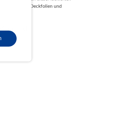
somit auch Ihre Deckfolien und
Metalbind
n