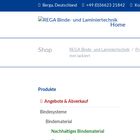
Berga, Deutschland
+49 (0)36623 21842
Ko
EN
Home
Shop
REGA Binde- und Laminiertechnik
Pr
mm lackiert
Navigation
Produkte
überspringen
Angebote & Abverkauf
Bindesysteme
Bindematerial
Nachhaltiges Bindematerial