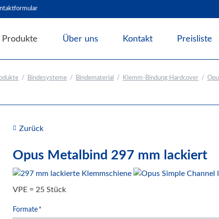
ntaktformular
Produkte
Über uns
Kontakt
Preisliste
Angebote & Abverkauf
odukte
Bindesysteme
Bindematerial
Klemm-Bindung Hardcover
Opu
Bindesysteme
Bindematerial
Nachhaltiges Bindematerial
Thermobindemappen
Zurück
Deckblätter für Bindesysteme
Opus Metalbind 297 mm lackiert
Deckfolien für Bindesysteme
Plastikbinderücken und Coilspiralen
Drahtbinderücken
VPE = 25 Stück
Abheft-Lösungen
Pflichtfeld
Formate
*
Bindestrips / Bindekämme