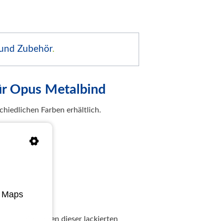
 und Zubehör
.
ür Opus Metalbind
hiedlichen Farben erhältlich.
e Maps
kt auf die Farben dieser lackierten