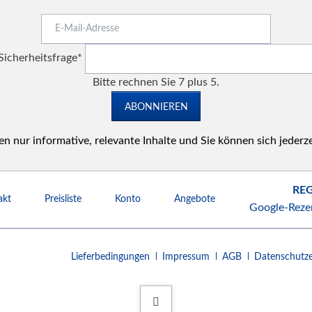
E-
Mail-
Pflichtfeld
Adresse
Sicherheitsfrage
*
Bitte rechnen Sie 7 plus 5.
ABONNIEREN
n nur informative, relevante Inhalte und Sie können sich jederz
REG
akt
Preisliste
Konto
Angebote
Google-Reze
Navigation
Lieferbedingungen
Impressum
AGB
Datenschutze
überspringen