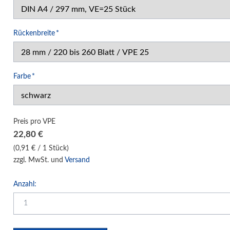
Klemm-Bindung Hardcover
Leitz impressBind
Pflichtfeld
Rückenbreite
*
Opus C-Bind
Opus Metalbind
Classic Leinen
Pflichtfeld
Farbe
*
Art Weiß
Modern Leder
Preis pro VPE
Style Leder
22,80
€
Techno Aluminium
(0,91 € / 1 Stück)
Simple Channel
zzgl. MwSt. und
Versand
Exclusiv Leder
Anzahl:
Zubehör
Klebebindung Hardcover
Unibind Peleman