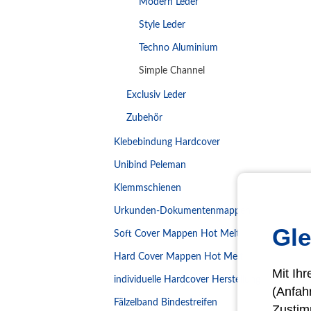
Modern Leder
Style Leder
Techno Aluminium
Simple Channel
Exclusiv Leder
Zubehör
Klebebindung Hardcover
Unibind Peleman
Klemmschienen
Urkunden-Dokumentenmappen
Gle
Soft Cover Mappen Hot Melt
Hard Cover Mappen Hot Melt
Mit Ih
individuelle Hardcover Herstellung
(Anfah
Fälzelband Bindestreifen
Zustim