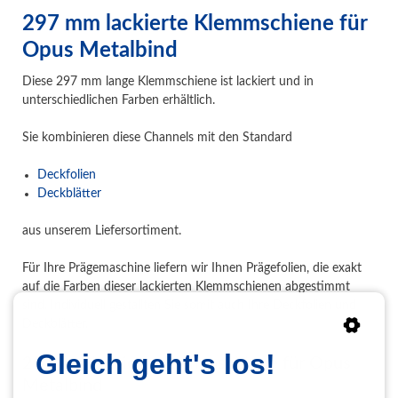
297 mm lackierte Klemmschiene für
Opus Metalbind
Diese 297 mm lange Klemmschiene ist lackiert und in
unterschiedlichen Farben erhältlich.
Sie kombinieren diese Channels mit den Standard
Deckfolien
Deckblätter
aus unserem Liefersortiment.
Für Ihre Prägemaschine liefern wir Ihnen Prägefolien, die exakt
auf die Farben dieser lackierten Klemmschienen abgestimmt
sind. Individuell gestallten Sie somit auch Ihre Deckfolien und
Deckblätter.
Gleich geht's los!
297 mm lackierte Klemmschiene für Opus
Metalbind