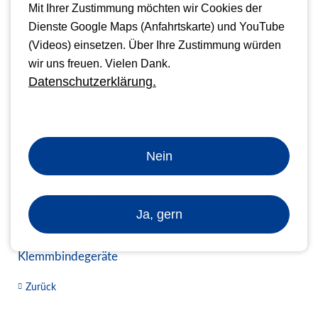
Mit Ihrer Zustimmung möchten wir Cookies der
Rückenbreiten
Dienste Google Maps (Anfahrtskarte) und YouTube
5, 7, 10, 13, 16, 20, 24, 28 und 32 mm
(Videos) einsetzen. Über Ihre Zustimmung würden
Farben
wir uns freuen. Vielen Dank.
schwarz und weiß
Datenschutzerklärung.
Länge
297 mm
Verpackungseinheit
Nein
25 Stück
Zubehör zum Verarbeiten
Füllstreifen
Ja, gern
Bindemaschinen zum Verarbeiten
Klemmbindegeräte
Zurück