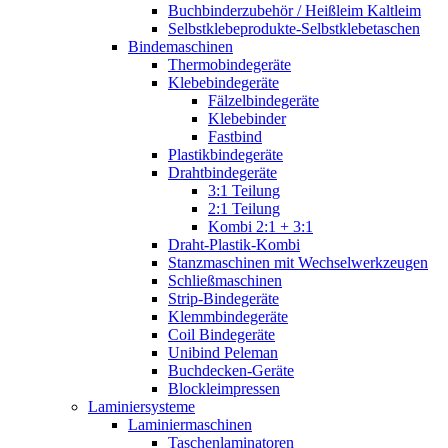
Buchbinderzubehör / Heißleim Kaltleim
Selbstklebeprodukte-Selbstklebetaschen
Bindemaschinen
Thermobindegeräte
Klebebindegeräte
Fälzelbindegeräte
Klebebinder
Fastbind
Plastikbindegeräte
Drahtbindegeräte
3:1 Teilung
2:1 Teilung
Kombi 2:1 + 3:1
Draht-Plastik-Kombi
Stanzmaschinen mit Wechselwerkzeugen
Schließmaschinen
Strip-Bindegeräte
Klemmbindegeräte
Coil Bindegeräte
Unibind Peleman
Buchdecken-Geräte
Blockleimpressen
Laminiersysteme
Laminiermaschinen
Taschenlaminatoren