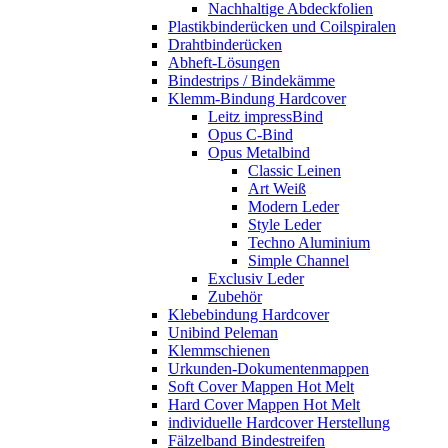
Nachhaltige Abdeckfolien
Plastikbinderücken und Coilspiralen
Drahtbinderücken
Abheft-Lösungen
Bindestrips / Bindekämme
Klemm-Bindung Hardcover
Leitz impressBind
Opus C-Bind
Opus Metalbind
Classic Leinen
Art Weiß
Modern Leder
Style Leder
Techno Aluminium
Simple Channel
Exclusiv Leder
Zubehör
Klebebindung Hardcover
Unibind Peleman
Klemmschienen
Urkunden-Dokumentenmappen
Soft Cover Mappen Hot Melt
Hard Cover Mappen Hot Melt
individuelle Hardcover Herstellung
Fälzelband Bindestreifen