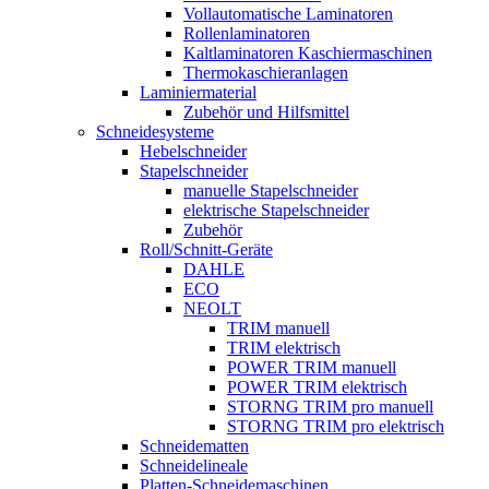
Vollautomatische Laminatoren
Rollenlaminatoren
Kaltlaminatoren Kaschiermaschinen
Thermokaschieranlagen
Laminiermaterial
Zubehör und Hilfsmittel
Schneidesysteme
Hebelschneider
Stapelschneider
manuelle Stapelschneider
elektrische Stapelschneider
Zubehör
Roll/Schnitt-Geräte
DAHLE
ECO
NEOLT
TRIM manuell
TRIM elektrisch
POWER TRIM manuell
POWER TRIM elektrisch
STORNG TRIM pro manuell
STORNG TRIM pro elektrisch
Schneidematten
Schneidelineale
Platten-Schneidemaschinen