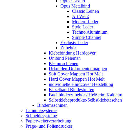
Opus C-Bind
Opus Metalbind
Classic Leinen
Art Weiß
Modern Leder
Style Leder
Techno Aluminium
Simple Channel
Exclusiv Leder
Zubehör
Klebebindung Hardcover
Unibind Peleman
Klemmschienen
Urkunden-Dokumentenmappen
Soft Cover Mappen Hot Melt
Hard Cover Mappen Hot Melt
individuelle Hardcover Herstellung
Fälzelband Bindestreifen
Buchbinderzubehör / Heißleim Kaltleim
Selbstklebeprodukte-Selbstklebetaschen
Bindemaschinen
Laminiersysteme
Schneidesysteme
Papierweiterverarbeitung
Präge- und Foliendrucker