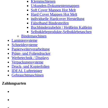
Klemmschienen
Urkunden-Dokumentenmappen
Soft Cover Mappen Hot Melt
Hard Cover Mappen Hot Melt
individuelle Hardcover Herstellung
Fälzelband Bindestreifen
Buchbinderzubehör / Heißleim Kaltleim
Selbstklebeprodukte-Selbstklebetaschen
Bindemaschinen
Laminiersysteme
Schneidesysteme
Papierweiterverarbeitung
Präge- und Foliendrucker
Werbetechnik / Displays
Verpackungssysteme
Druck- und Kopierfolien
IDEAL Luftreiniger
Gebrauchtmaschinen
Zahlungsarten