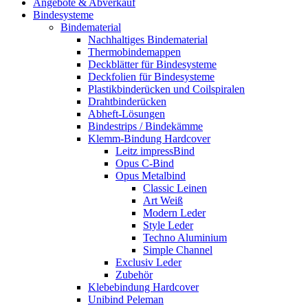
Angebote & Abverkauf
Bindesysteme
Bindematerial
Nachhaltiges Bindematerial
Thermobindemappen
Deckblätter für Bindesysteme
Deckfolien für Bindesysteme
Plastikbinderücken und Coilspiralen
Drahtbinderücken
Abheft-Lösungen
Bindestrips / Bindekämme
Klemm-Bindung Hardcover
Leitz impressBind
Opus C-Bind
Opus Metalbind
Classic Leinen
Art Weiß
Modern Leder
Style Leder
Techno Aluminium
Simple Channel
Exclusiv Leder
Zubehör
Klebebindung Hardcover
Unibind Peleman