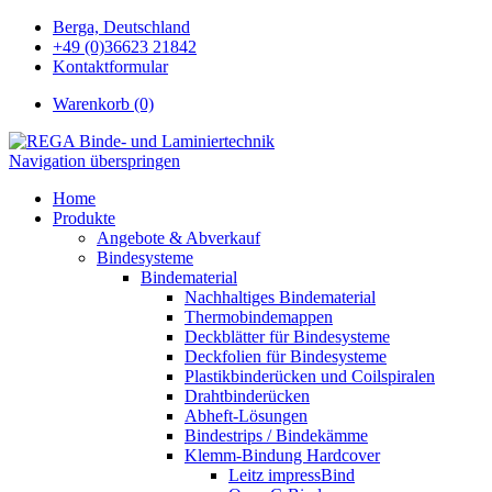
Berga, Deutschland
+49 (0)36623 21842
Kontaktformular
Warenkorb (0)
Navigation überspringen
Home
Produkte
Angebote & Abverkauf
Bindesysteme
Bindematerial
Nachhaltiges Bindematerial
Thermobindemappen
Deckblätter für Bindesysteme
Deckfolien für Bindesysteme
Plastikbinderücken und Coilspiralen
Drahtbinderücken
Abheft-Lösungen
Bindestrips / Bindekämme
Klemm-Bindung Hardcover
Leitz impressBind