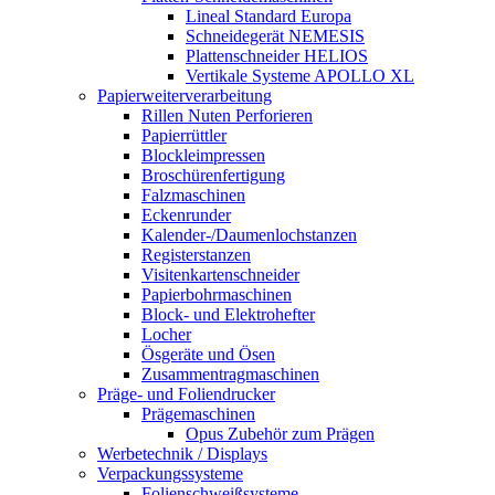
Lineal Standard Europa
Schneidegerät NEMESIS
Plattenschneider HELIOS
Vertikale Systeme APOLLO XL
Papierweiterverarbeitung
Rillen Nuten Perforieren
Papierrüttler
Blockleimpressen
Broschürenfertigung
Falzmaschinen
Eckenrunder
Kalender-/Daumenlochstanzen
Registerstanzen
Visitenkartenschneider
Papierbohrmaschinen
Block- und Elektrohefter
Locher
Ösgeräte und Ösen
Zusammentragmaschinen
Präge- und Foliendrucker
Prägemaschinen
Opus Zubehör zum Prägen
Werbetechnik / Displays
Verpackungssysteme
Folienschweißsysteme