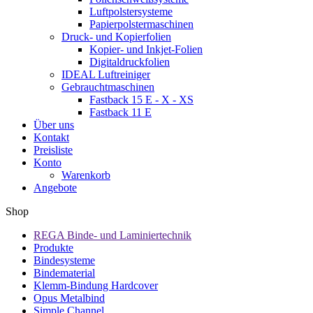
Luftpolstersysteme
Papierpolstermaschinen
Druck- und Kopierfolien
Kopier- und Inkjet-Folien
Digitaldruckfolien
IDEAL Luftreiniger
Gebrauchtmaschinen
Fastback 15 E - X - XS
Fastback 11 E
Über uns
Kontakt
Preisliste
Konto
Warenkorb
Angebote
Shop
REGA Binde- und Laminiertechnik
Produkte
Bindesysteme
Bindematerial
Klemm-Bindung Hardcover
Opus Metalbind
Simple Channel