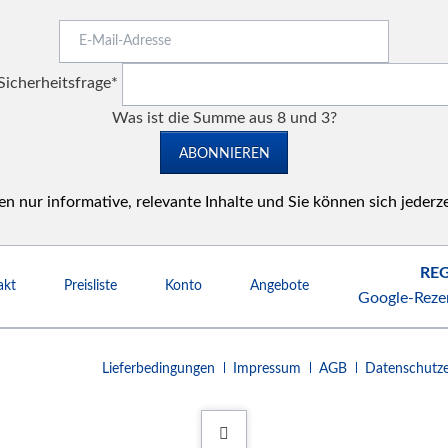
E-
Mail-
Pflichtfeld
Adresse
Sicherheitsfrage
*
Was ist die Summe aus 8 und 3?
ABONNIEREN
n nur informative, relevante Inhalte und Sie können sich jederz
REG
akt
Preisliste
Konto
Angebote
Google-Reze
Navigation
Lieferbedingungen
Impressum
AGB
Datenschutze
überspringen