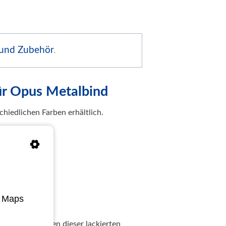
 und Zubehör
.
ür Opus Metalbind
hiedlichen Farben erhältlich.
e Maps
kt auf die Farben dieser lackierten