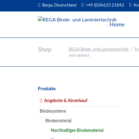
Berga, Deutschland
+49 (0)36623 21842
Ko
EN
Home
Shop
REGA Binde- und Laminiertechnik
Pr
mm lackiert
Navigation
Produkte
überspringen
Angebote & Abverkauf
Bindesysteme
Bindematerial
Nachhaltiges Bindematerial