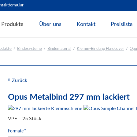
ntaktformular
Produkte
Über uns
Kontakt
Preisliste
Angebote & Abverkauf
odukte
Bindesysteme
Bindematerial
Klemm-Bindung Hardcover
Opu
Bindesysteme
Bindematerial
Nachhaltiges Bindematerial
Thermobindemappen
Zurück
Deckblätter für Bindesysteme
Opus Metalbind 297 mm lackiert
Deckfolien für Bindesysteme
Plastikbinderücken und Coilspiralen
Drahtbinderücken
VPE = 25 Stück
Abheft-Lösungen
Pflichtfeld
Formate
*
Bindestrips / Bindekämme