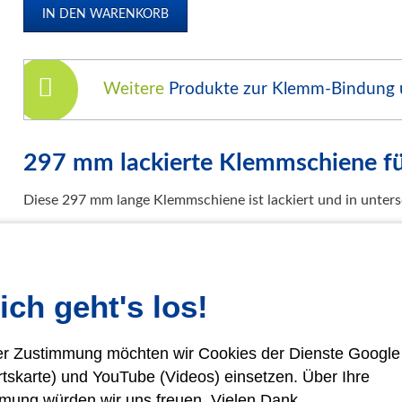
Klemmschienen
Urkunden-Dokumentenmappen
Soft Cover Mappen Hot Melt
Weitere
Produkte zur Klemm-Bindung
Hard Cover Mappen Hot Melt
individuelle Hardcover Herstellung
Fälzelband Bindestreifen
297 mm lackierte Klemmschiene f
Buchbinderzubehör / Heißleim Kaltleim
Diese 297 mm lange Klemmschiene ist lackiert und in untersc
Selbstklebeprodukte-Selbstklebetaschen
Bindemaschinen
Sie kombinieren diese Channels mit den Standard
Laminiersysteme
Deckfolien
Schneidesysteme
ich geht's los!
Deckblätter
Papierweiterverarbeitung
rer Zustimmung möchten wir Cookies der Dienste Googl
Präge- und Foliendrucker
aus unserem Liefersortiment.
rtskarte) und YouTube (Videos) einsetzen. Über Ihre
Werbetechnik / Displays
Für Ihre Prägemaschine liefern wir Ihnen Prägefolien, die exa
mung würden wir uns freuen. Vielen Dank.