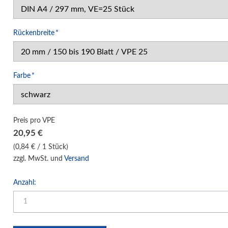
Klemm-Bindung Hardcover
Leitz impressBind
Pflichtfeld
Rückenbreite
*
Opus C-Bind
Opus Metalbind
Classic Leinen
Pflichtfeld
Farbe
*
Art Weiß
Modern Leder
Preis pro VPE
Style Leder
20,95
€
Techno Aluminium
(0,84 € / 1 Stück)
Simple Channel
zzgl. MwSt. und
Versand
Exclusiv Leder
Anzahl:
Zubehör
Klebebindung Hardcover
Unibind Peleman