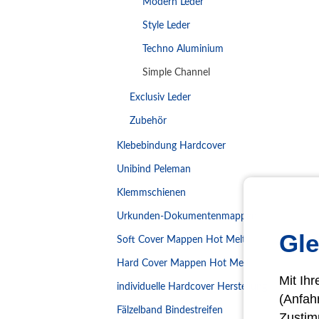
Modern Leder
Style Leder
Techno Aluminium
Simple Channel
Exclusiv Leder
Zubehör
Klebebindung Hardcover
Unibind Peleman
Klemmschienen
Urkunden-Dokumentenmappen
Gle
Soft Cover Mappen Hot Melt
Hard Cover Mappen Hot Melt
Mit Ih
individuelle Hardcover Herstellung
(Anfah
Fälzelband Bindestreifen
Zustim