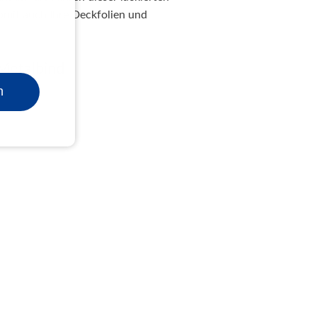
somit auch Ihre Deckfolien und
Metalbind
n