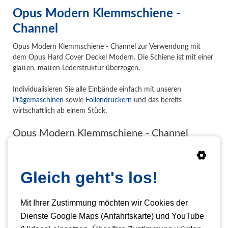
Opus Modern Klemmschiene -
Channel
Opus Modern Klemmschiene - Channel zur Verwendung mit
dem Opus Hard Cover Deckel Modern. Die Schiene ist mit einer
glatten, matten Lederstruktur überzogen.
Individualisieren Sie alle Einbände einfach mit unseren
Prägemaschinen
sowie
Foliendruckern
und das bereits
wirtschaftlich ab einem Stück.
Opus Modern Klemmschiene - Channel
Rückenbreiten
5, 7, 10, 13, 16, 20, 24, 28 und 32 mm
Gleich geht's los!
Format
DIN A4 / 304 mm und DIN A5 / 217 mm
Mit Ihrer Zustimmung möchten wir Cookies der
Farben
Dienste Google Maps (Anfahrtskarte) und YouTube
schwarz, dunkelblau und bordeaux