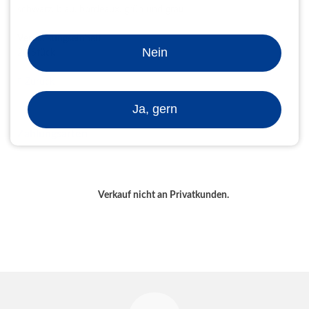
schwarz, blau, bordeaux, grün und gra
u
Verpackungseinheit
Nein
20 Stück
Zurück
Ja, gern
Zahlungsarten
Verkauf nicht an Privatkunden.