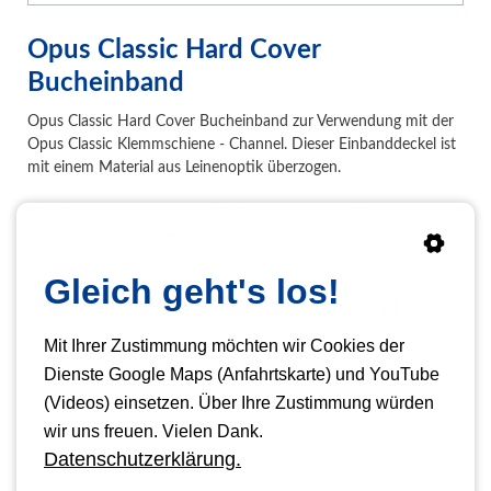
Opus Classic Hard Cover
Bucheinband
Opus Classic Hard Cover Bucheinband zur Verwendung mit der
Opus Classic Klemmschiene - Channel. Dieser Einbanddeckel ist
mit einem Material aus Leinenoptik überzogen.
Natürlich lassen sich diese Bindemappen auch mit unseren
Prägemaschine
n ohne Probleme ab einem Stück individuell
prägen.
Gleich geht's los!
Opus Classic Hard Cover Bucheinband
Mit Ihrer Zustimmung möchten wir Cookies der
Formate
DIN A3 (423 x 304 mm)
Dienste Google Maps (Anfahrtskarte) und YouTube
DIN A4 (304 x 212 mm)
(Videos) einsetzen. Über Ihre Zustimmung würden
DIN A4 quer (300 x 217 mm)
wir uns freuen. Vielen Dank.
DIN A5 (217 x 151 mm)
Datenschutzerklärung.
Farben