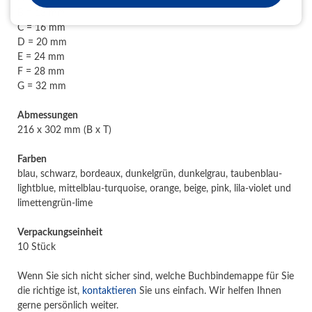
B = 13 mm
C = 16 mm
D = 20 mm
E = 24 mm
F = 28 mm
G = 32 mm
Abmessungen
216 x 302 mm (B x T)
Farben
blau, schwarz, bordeaux, dunkelgrün, dunkelgrau, taubenblau-
lightblue, mittelblau-turquoise, orange, beige, pink, lila-violet und
limettengrün-lime
Verpackungseinheit
10 Stück
Wenn Sie sich nicht sicher sind, welche Buchbindemappe für Sie
die richtige ist,
kontaktieren
Sie uns einfach. Wir helfen Ihnen
gerne persönlich weiter.