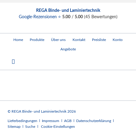
REGA Binde- und Laminiertechnik
Google-Rezensionen ⭐
5.00
/
5.00
(
45
Bewertungen)
Navigation
Home
Produkte
Über uns
Kontakt
Preisliste
Konto
überspringen
Angebote
© REGA Binde- und Laminiertechnik 2026
Navigation
Lieferbedingungen
Impressum
AGB
Datenschutzerklärung
überspringen
Sitemap
Suche
Cookie-Einstellungen