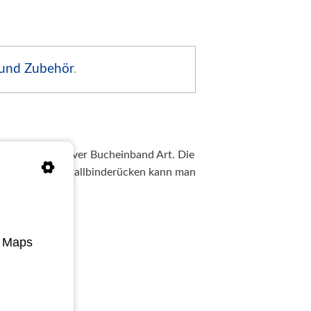
 und Zubehör
.
 Opus Hard Cover Bucheinband Art. Die
. Auf diesem Metallbinderücken kann man
 aufbringen.
e Maps