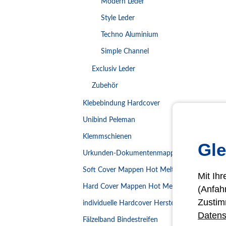
Modern Leder
Style Leder
Techno Aluminium
Simple Channel
Exclusiv Leder
Zubehör
Klebebindung Hardcover
Unibind Peleman
Klemmschienen
Gle
Urkunden-Dokumentenmappen
Soft Cover Mappen Hot Melt
Mit Ih
Hard Cover Mappen Hot Melt
(Anfah
Zustim
individuelle Hardcover Herstellung
Datens
Fälzelband Bindestreifen