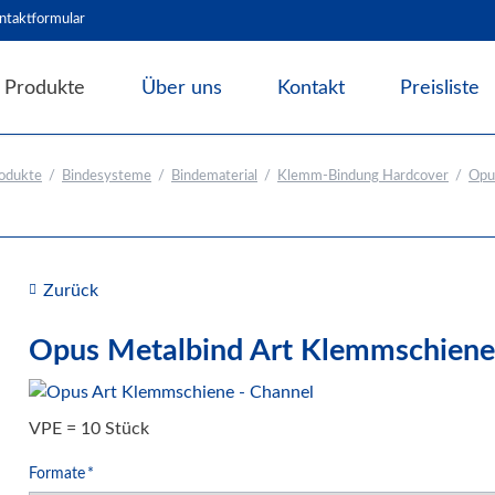
ntaktformular
Produkte
Über uns
Kontakt
Preisliste
Angebote & Abverkauf
odukte
Bindesysteme
Bindematerial
Klemm-Bindung Hardcover
Opu
Bindesysteme
Bindematerial
Nachhaltiges Bindematerial
Thermobindemappen
Zurück
Deckblätter für Bindesysteme
Opus Metalbind Art Klemmschiene
Deckfolien für Bindesysteme
Plastikbinderücken und Coilspiralen
Drahtbinderücken
VPE = 10 Stück
Abheft-Lösungen
Pflichtfeld
Formate
*
Bindestrips / Bindekämme