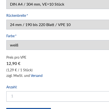
Klemm-Bindung Hardcover
Leitz impressBind
Pflichtfeld
Rückenbreite
*
Opus C-Bind
Opus Metalbind
Classic Leinen
Pflichtfeld
Farbe
*
Art Weiß
Modern Leder
Preis pro VPE
Style Leder
12,90
€
Techno Aluminium
(1,29 € / 1 Stück)
Simple Channel
zzgl. MwSt. und
Versand
Exclusiv Leder
Anzahl:
Zubehör
Klebebindung Hardcover
Unibind Peleman