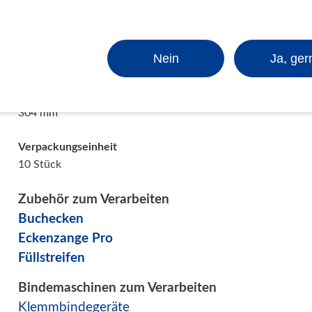
Verpackungssysteme
DIN A4
Druck- und Kopierfolien
Farbe
IDEAL Luftreiniger
Nein
Ja, ger
weiß glänzend
Gebrauchtmaschinen
Länge
304 mm
Verpackungseinheit
10 Stück
Zubehör zum Verarbeiten
Buchecken
Eckenzange Pro
Füllstreifen
Bindemaschinen zum Verarbeiten
Klemmbindegeräte