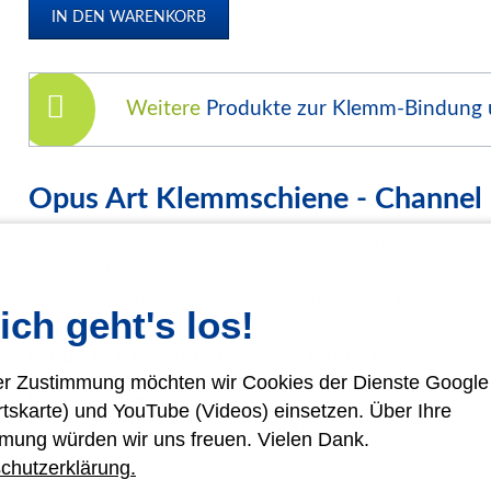
Klemmschienen
Urkunden-Dokumentenmappen
Soft Cover Mappen Hot Melt
Weitere
Produkte zur Klemm-Bindung
Hard Cover Mappen Hot Melt
individuelle Hardcover Herstellung
Fälzelband Bindestreifen
Opus Art Klemmschiene - Channel
Buchbinderzubehör / Heißleim Kaltleim
Opus Art Klemmschiene - Channel zur Verwendung mit dem
Selbstklebeprodukte-Selbstklebetaschen
Schiene ist mit einem weiß glänzenden Material überzogen
Bindemaschinen
Prägungen und Goldprägungen mit unseren Prägemaschinen
ich geht's los!
Laminiersysteme
Opus Art Klemmschiene - Channel
Schneidesysteme
rer Zustimmung möchten wir Cookies der Dienste Googl
Papierweiterverarbeitung
Rückenbreiten
rtskarte) und YouTube (Videos) einsetzen. Über Ihre
5, 7, 10, 13, 16, 20, 24, 28 und 32 mm
Präge- und Foliendrucker
mung würden wir uns freuen. Vielen Dank.
chutzerklärung.
Werbetechnik / Displays
Format