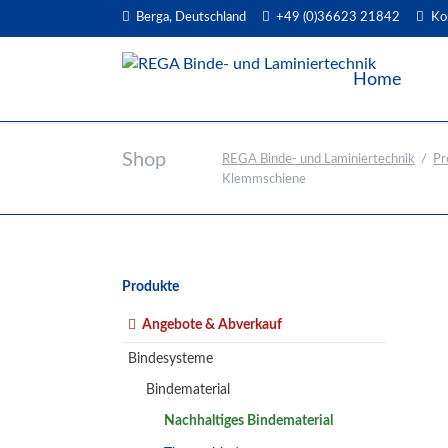
Berga, Deutschland
+49 (0)36623 21842
Ko
EN
Home
Shop
REGA Binde- und Laminiertechnik
Pr
Klemmschiene
Navigation
Produkte
überspringen
Angebote & Abverkauf
Bindesysteme
Bindematerial
Nachhaltiges Bindematerial