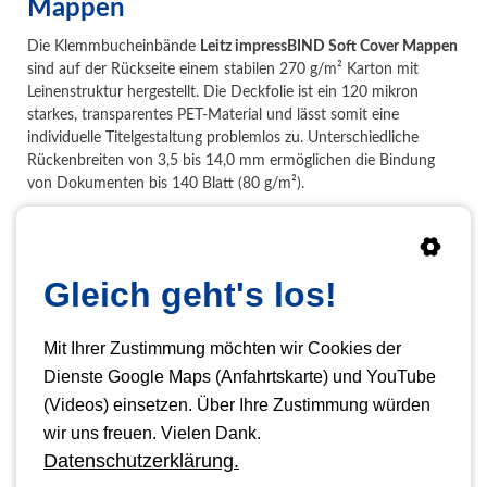
Mappen
Die Klemmbucheinbände
Leitz impressBIND Soft Cover Mappen
sind auf der Rückseite einem stabilen 270 g/m² Karton mit
Leinenstruktur hergestellt. Die Deckfolie ist ein 120 mikron
starkes, transparentes PET-Material und lässt somit eine
individuelle Titelgestaltung problemlos zu. Unterschiedliche
Rückenbreiten von 3,5 bis 14,0 mm ermöglichen die Bindung
von Dokumenten bis 140 Blatt (80 g/m²).
Rückenbreiten
3,5 / 7,0 / 10,5 / 14,0 mm
Gleich geht's los!
Format
DIN A4
Mit Ihrer Zustimmung möchten wir Cookies der
Farben
Dienste Google Maps (Anfahrtskarte) und YouTube
schwarz, blau, bordeaux und weiß
(Videos) einsetzen. Über Ihre Zustimmung würden
wir uns freuen. Vielen Dank.
Zubehör
Datenschutzerklärung.
Zubehör zum Verarbeiten