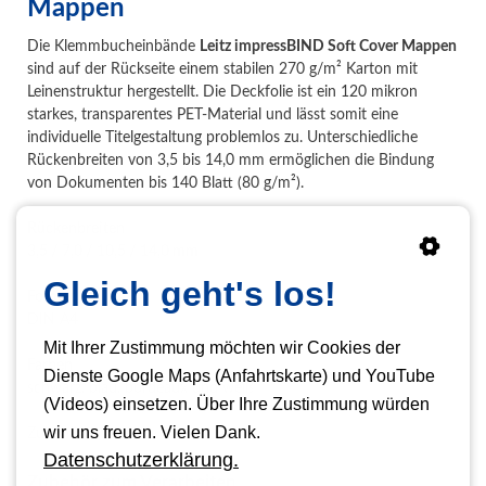
Mappen
Die Klemmbucheinbände
Leitz impressBIND Soft Cover Mappen
sind auf der Rückseite einem stabilen 270 g/m² Karton mit
Leinenstruktur hergestellt. Die Deckfolie ist ein 120 mikron
starkes, transparentes PET-Material und lässt somit eine
individuelle Titelgestaltung problemlos zu. Unterschiedliche
Rückenbreiten von 3,5 bis 14,0 mm ermöglichen die Bindung
von Dokumenten bis 140 Blatt (80 g/m²).
Rückenbreiten
3,5 / 7,0 / 10,5 / 14,0 mm
Gleich geht's los!
Format
DIN A4
Mit Ihrer Zustimmung möchten wir Cookies der
Farben
Dienste Google Maps (Anfahrtskarte) und YouTube
schwarz, blau, bordeaux und weiß
(Videos) einsetzen. Über Ihre Zustimmung würden
wir uns freuen. Vielen Dank.
Zubehör
Datenschutzerklärung.
Zubehör zum Verarbeiten