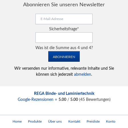
Abonnieren Sie unseren Newsletter
E-
Mail-
Adresse
Pflichtfeld
Sicherheitsfrage
*
Was ist die Summe aus 4 und 4?
ABONNIEREN
Wir versenden nur informative, relevante Inhalte und Sie
können sich jederzeit
abmelden
.
REGA Binde- und Laminiertechnik
Google-Rezensionen ⭐
5.00
/
5.00
(
45
Bewertungen)
Navigation
Home
Produkte
Über uns
Kontakt
Preisliste
Konto
überspringen