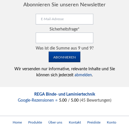
Abonnieren Sie unseren Newsletter
E-
Mail-
Adresse
Pflichtfeld
Sicherheitsfrage
*
Was ist die Summe aus 9 und 9?
ABONNIEREN
Wir versenden nur informative, relevante Inhalte und Sie
können sich jederzeit
abmelden
.
REGA Binde- und Laminiertechnik
Google-Rezensionen ⭐
5.00
/
5.00
(
45
Bewertungen)
Navigation
Home
Produkte
Über uns
Kontakt
Preisliste
Konto
überspringen