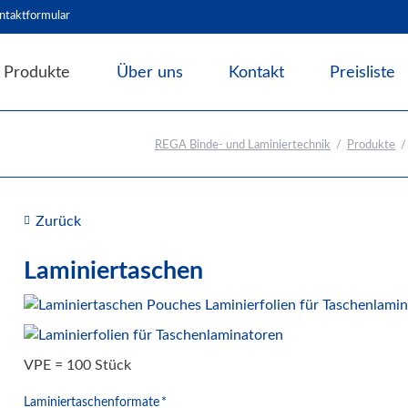
ntaktformular
Produkte
Über uns
Kontakt
Preisliste
Angebote & Abverkauf
REGA Binde- und Laminiertechnik
Produkte
Bindesysteme
Laminiersysteme
Laminiermaschinen
Zurück
Laminiermaterial
Zubehör und Hilfsmittel
Laminiertaschen
Schneidesysteme
Papierweiterverarbeitung
Präge- und Foliendrucker
VPE = 100 Stück
Werbetechnik / Displays
Pflichtfeld
Laminiertaschenformate
*