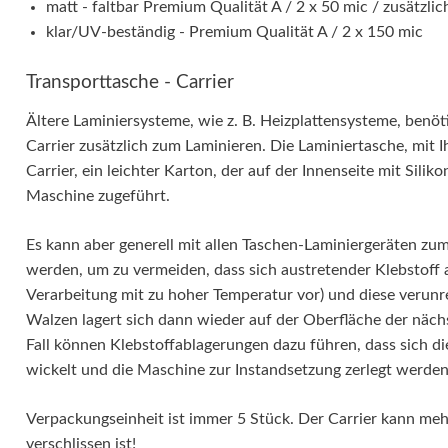
matt - faltbar Premium Qualität A / 2 x 50 mic / zusätzlich
klar/UV-beständig - Premium Qualität A / 2 x 150 mic
Transporttasche - Carrier
Ältere Laminiersysteme, wie z. B. Heizplattensysteme, benöt
Carrier zusätzlich zum Laminieren. Die Laminiertasche, mit Ih
Carrier, ein leichter Karton, der auf der Innenseite mit Siliko
Maschine zugeführt.
Es kann aber generell mit allen Taschen-Laminiergeräten zu
werden, um zu vermeiden, dass sich austretender Klebstoff 
Verarbeitung mit zu hoher Temperatur vor) und diese verunre
Walzen lagert sich dann wieder auf der Oberfläche der näch
Fall können Klebstoffablagerungen dazu führen, dass sich d
wickelt und die Maschine zur Instandsetzung zerlegt werde
Verpackungseinheit ist immer 5 Stück. Der Carrier kann me
verschlissen ist!