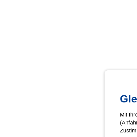
Gle
Mit Ih
(Anfah
Zustim