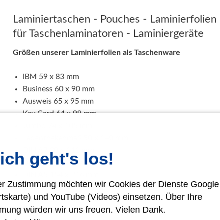
Laminiertaschen - Pouches - Laminierfolien
für Taschenlaminatoren - Laminiergeräte
Größen unserer Laminierfolien als Taschenware
IBM 59 x 83 mm
Business 60 x 90 mm
Ausweis 65 x 95 mm
Key Card 64 x 99 mm
Jumbo 74 x 105 mm
Ladenthekenmaß 50 x 140 mm
DIN A7 80 x 111 mm
ich geht's los!
DIN A6 111 x 154 mm
DIN A5 154 x 216 mm
rer Zustimmung möchten wir Cookies der Dienste Googl
DIN A4 216 x 303 mm
rtskarte) und YouTube (Videos) einsetzen. Über Ihre
DIN A4 Sprint quer 303 x 216 mm
mung würden wir uns freuen. Vielen Dank.
DIN A3 303 x 426 mm