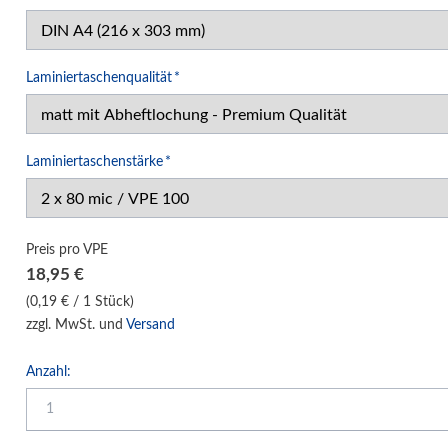
Verpackungssysteme
Druck- und Kopierfolien
IDEAL Luftreiniger
Pflichtfeld
Laminiertaschenqualität
*
Gebrauchtmaschinen
Pflichtfeld
Laminiertaschenstärke
*
Preis pro VPE
18,95
€
(0,19 € / 1 Stück)
zzgl. MwSt. und
Versand
Anzahl: