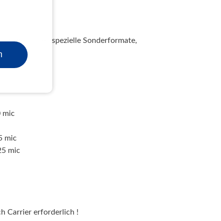
fertigen Ihnen spezielle Sonderformate,
n
0 mic
5 mic
25 mic
h Carrier erforderlich !