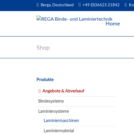
Berga, Deutschland
+49 (0)36623 21842
Ko
EN
Home
Shop
Navigation
Produkte
überspringen
Angebote & Abverkauf
Bindesysteme
Laminiersysteme
Laminiermaschinen
Laminiermaterial