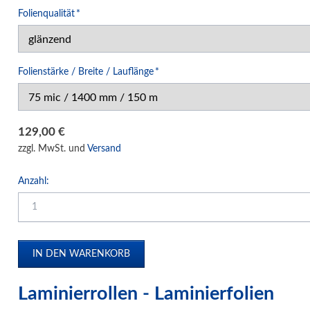
Verpackungssysteme
Pflichtfeld
Folienqualität
*
Druck- und Kopierfolien
IDEAL Luftreiniger
Gebrauchtmaschinen
Pflichtfeld
Folienstärke / Breite / Lauflänge
*
129,00
€
zzgl. MwSt. und
Versand
Anzahl:
Laminierrollen - Laminierfolien