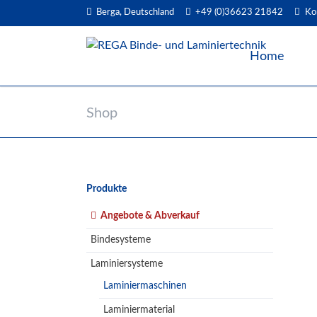
Berga, Deutschland
+49 (0)36623 21842
Ko
EN
Home
Shop
Navigation
Produkte
überspringen
Angebote & Abverkauf
Bindesysteme
Laminiersysteme
Laminiermaschinen
Laminiermaterial