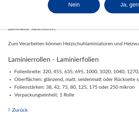
Nein
Ja, ger
gewünschten Folienqualität und auf der Rückseite selbstkl
Sie einfach das Silikonpapier auf der Rückseite ab und könn
Kaltklebefläche auf den gewünschten Untergrund aufkleben 
Laminator kaschieren.
Zum Verarbeiten können Heizschuhlaminiatoren und Heizwal
Laminierrollen - Laminierfolien
Folienbreite: 320, 455, 635, 695, 1000, 1020, 1040, 12
Oberflächen: glänzend, matt, seidenmatt oder Rückseite 
Folienstärken: 38, 42, 75, 80, 125, 175 oder 250 mikron
Verpackungseinheit: 1 Rolle
Zurück