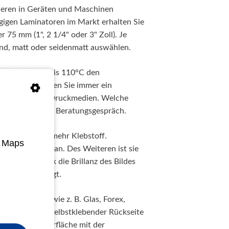
nieren in Geräten und Maschinen
ängigen Laminatoren im Markt erhalten Sie
 75 mm (1", 2 1/4" oder 3" Zoll). Je
end, matt oder seidenmatt auswählen.
die bei ca. 95 bis 110°C den
peratur erhalten Sie immer ein
ren Papier- und Druckmedien. Welche
 im persönlichen Beratungsgespräch.
eil, dafür mit mehr Klebstoff.
e Maps
icht so robust an. Des Weiteren ist sie
 nicht so stark die Brillanz des Bildes
spiegelung sorgt.
 Untergründe, wie z. B. Glas, Forex,
ICK Folie mit selbstklebender Rückseite
ge auf der Oberfläche mit der