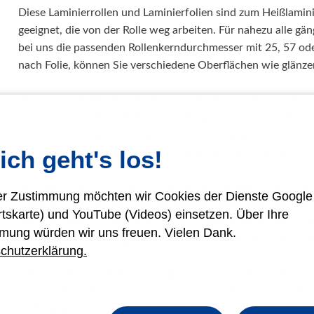
Diese Laminierrollen und Laminierfolien sind zum Heißlami
geeignet, die von der Rolle weg arbeiten. Für nahezu alle g
bei uns die passenden Rollenkerndurchmesser mit 25, 57 oder
nach Folie, können Sie verschiedene Oberflächen wie glänz
Alle unsere Heißlaminierfolien sind Niedertemperaturfolien, 
Schmelzpunkt des Klebers haben. Aufgrund der niederen Tem
einwandfreies Laminierergebnis, selbst bei anspruchsvolle
ich geht's los!
Vorlagen Sie verarbeiten können, erläutern wir Ihnen gerne
Die GBC Octiva ist eine Folie mit etwas weniger Polyesterant
rer Zustimmung möchten wir Cookies der Dienste Googl
Dadurch fühlt sich Ihr Laminierergebnis etwas weicher und n
rtskarte) und YouTube (Videos) einsetzen. Über Ihre
mit einer sehr schönen seidenmatten Oberläche erhältlich, die
mung würden wir uns freuen. Vielen Dank.
darunter beeinträchtig und trotzdem für die gewünschte Ent
chutzerklärung.
Damit Sie Ihre laminierte Vorlage einfach auf verschiedenste
Dibond, Kapa Platten, aufkleben können, haben wir die LAST
im Programm. In einem Arbeitsgang laminieren Sie Ihre Vorla