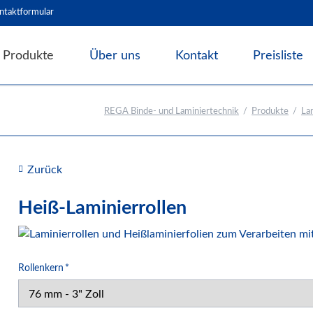
ntaktformular
Produkte
Über uns
Kontakt
Preisliste
Angebote & Abverkauf
REGA Binde- und Laminiertechnik
Produkte
La
Bindesysteme
Laminiersysteme
Laminiermaschinen
Zurück
Laminiermaterial
Zubehör und Hilfsmittel
Heiß-Laminierrollen
Schneidesysteme
Papierweiterverarbeitung
Pflichtfeld
Rollenkern
*
Präge- und Foliendrucker
Werbetechnik / Displays