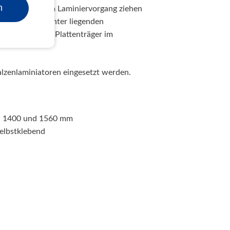
n
ebend. Nach dem Laminiervorgang ziehen
en mit der darunter liegenden
oder auf Ihren Plattenträger im
zenlaminiatoren eingesetzt werden.
70, 1400 und 1560 mm
selbstklebend