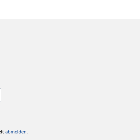
eit
abmelden
.